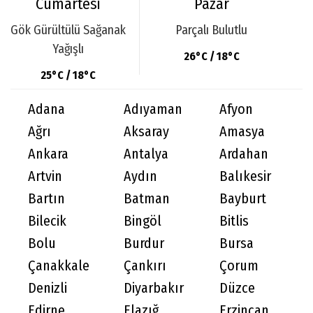
Cumartesi
Pazar
Gök Gürültülü Sağanak
Parçalı Bulutlu
Yağışlı
26°C / 18°C
25°C / 18°C
Adana
Adıyaman
Afyon
Ağrı
Aksaray
Amasya
Ankara
Antalya
Ardahan
Artvin
Aydın
Balıkesir
Bartın
Batman
Bayburt
Bilecik
Bingöl
Bitlis
Bolu
Burdur
Bursa
Çanakkale
Çankırı
Çorum
Denizli
Diyarbakır
Düzce
Edirne
Elazığ
Erzincan