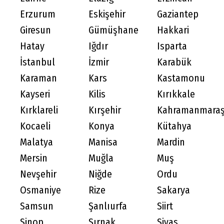
Erzurum
Eskişehir
Gaziantep
Giresun
Gümüşhane
Hakkari
Hatay
Iğdır
Isparta
İstanbul
İzmir
Karabük
Karaman
Kars
Kastamonu
Kayseri
Kilis
Kırıkkale
Kırklareli
Kırşehir
Kahramanmara
Kocaeli
Konya
Kütahya
Malatya
Manisa
Mardin
Mersin
Muğla
Muş
Nevşehir
Niğde
Ordu
Osmaniye
Rize
Sakarya
Samsun
Şanlıurfa
Siirt
Sinop
Şırnak
Sivas