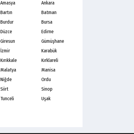
Amasya
Ankara
Bartın
Batman
Burdur
Bursa
Düzce
Edirne
Giresun
Gümüşhane
İzmir
Karabük
Kırıkkale
Kırklareli
Malatya
Manisa
Niğde
Ordu
Siirt
Sinop
Tunceli
Uşak