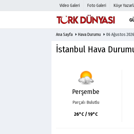
Video Galeri
Foto Galeri
Köşe Yazarl
G
Ana Sayfa
Hava Durumu
06 Ağustos 2026
Üye Paneli
Hava Duru
Haber Arşivi
Gazete Man
İstanbul Hava Durum
Gazete Arşivi
Anketler
Günün Haberleri
Biyografile
Perşembe
Parçalı Bulutlu
26°C / 19°C