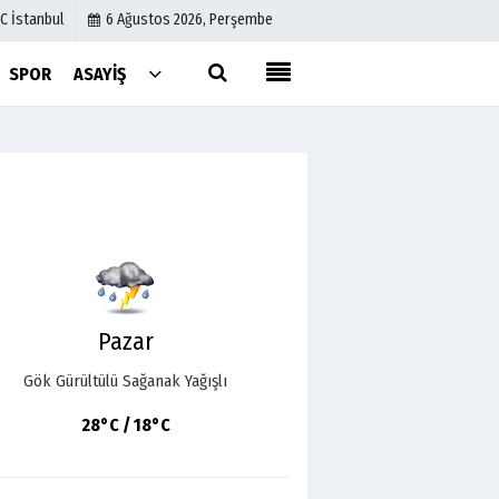
C İstanbul
6 Ağustos 2026, Perşembe
SPOR
ASAYIŞ
Künye
İletişim
Çerez Politikası
Gizlilik İlkeleri
Pazar
Gök Gürültülü Sağanak Yağışlı
28°C / 18°C