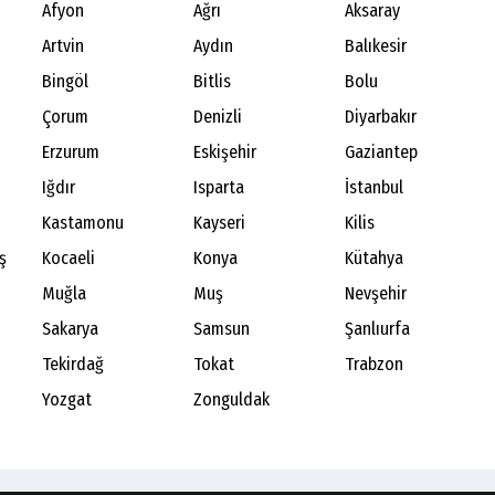
Afyon
Ağrı
Aksaray
Artvin
Aydın
Balıkesir
Bingöl
Bitlis
Bolu
Çorum
Denizli
Diyarbakır
Erzurum
Eskişehir
Gaziantep
Iğdır
Isparta
İstanbul
Kastamonu
Kayseri
Kilis
ş
Kocaeli
Konya
Kütahya
Muğla
Muş
Nevşehir
Sakarya
Samsun
Şanlıurfa
Tekirdağ
Tokat
Trabzon
Yozgat
Zonguldak