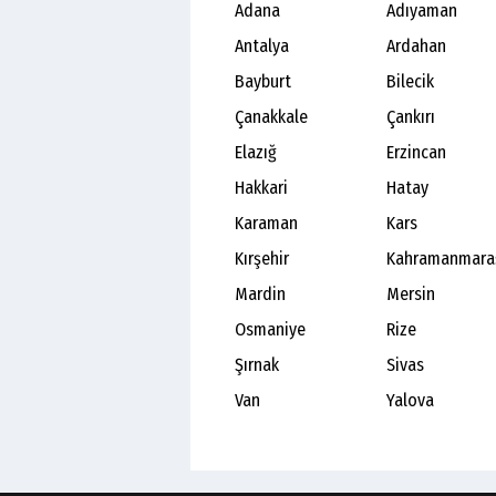
Adana
Adıyaman
Antalya
Ardahan
Bayburt
Bilecik
Çanakkale
Çankırı
Elazığ
Erzincan
Hakkari
Hatay
Karaman
Kars
Kırşehir
Kahramanmara
Mardin
Mersin
Osmaniye
Rize
Şırnak
Sivas
Van
Yalova