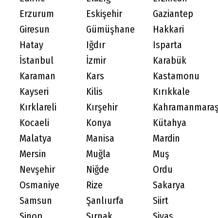
Erzurum
Eskişehir
Gaziantep
Giresun
Gümüşhane
Hakkari
Hatay
Iğdır
Isparta
İstanbul
İzmir
Karabük
Karaman
Kars
Kastamonu
Kayseri
Kilis
Kırıkkale
Kırklareli
Kırşehir
Kahramanmara
Kocaeli
Konya
Kütahya
Malatya
Manisa
Mardin
Mersin
Muğla
Muş
Nevşehir
Niğde
Ordu
Osmaniye
Rize
Sakarya
Samsun
Şanlıurfa
Siirt
Sinop
Şırnak
Sivas