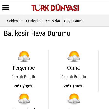
Videolar
Galeriler
Yazarlar
Üye Paneli
Üye Paneli
Hava
Köşe
Künye
Balıkesir Hava Durumu
Durumu
Yazarları
Haber
İletişim
Arşivi
Gazete
Video
Çerez
Manşetleri
Galeri
Gazete
Politikası
Arşivi
Anketler
Foto
Gizlilik
Galeri
Günün
Biyografiler
İlkeleri
Haberleri
Etkinlikler
Perşembe
Cuma
Parçalı Bulutlu
Parçalı Bulutlu
28°C / 19°C
28°C / 16°C