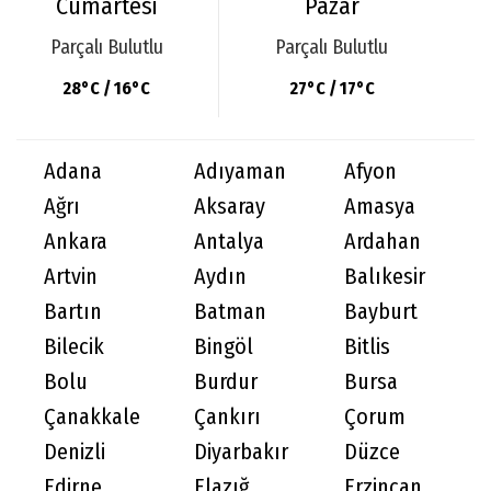
Cumartesi
Pazar
Parçalı Bulutlu
Parçalı Bulutlu
28°C / 16°C
27°C / 17°C
Adana
Adıyaman
Afyon
Ağrı
Aksaray
Amasya
Ankara
Antalya
Ardahan
Artvin
Aydın
Balıkesir
Bartın
Batman
Bayburt
Bilecik
Bingöl
Bitlis
Bolu
Burdur
Bursa
Çanakkale
Çankırı
Çorum
Denizli
Diyarbakır
Düzce
Edirne
Elazığ
Erzincan