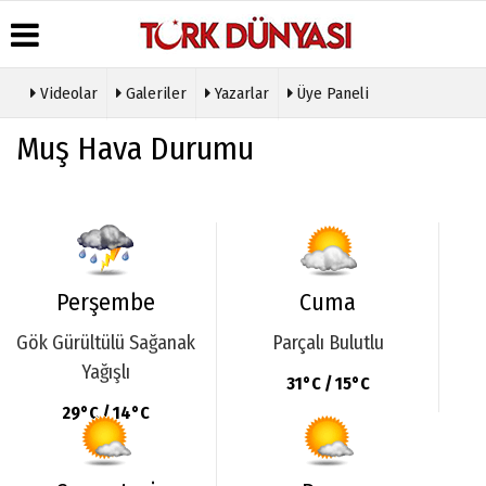
Videolar
Galeriler
Yazarlar
Üye Paneli
Üye Paneli
Hava
Köşe
Künye
Muş Hava Durumu
Durumu
Yazarları
Haber
İletişim
Arşivi
Gazete
Video
Çerez
Manşetleri
Galeri
Gazete
Politikası
Arşivi
Anketler
Foto
Gizlilik
Galeri
Günün
Biyografiler
İlkeleri
Haberleri
Etkinlikler
Perşembe
Cuma
Gök Gürültülü Sağanak
Parçalı Bulutlu
Yağışlı
31°C / 15°C
29°C / 14°C