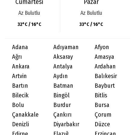
Cumartesi
Pazar
Az Bulutlu
Az Bulutlu
32°C / 16°C
33°C / 16°C
Adana
Adıyaman
Afyon
Ağrı
Aksaray
Amasya
Ankara
Antalya
Ardahan
Artvin
Aydın
Balıkesir
Bartın
Batman
Bayburt
Bilecik
Bingöl
Bitlis
Bolu
Burdur
Bursa
Çanakkale
Çankırı
Çorum
Denizli
Diyarbakır
Düzce
Edirne
Elazığ
Erzincan