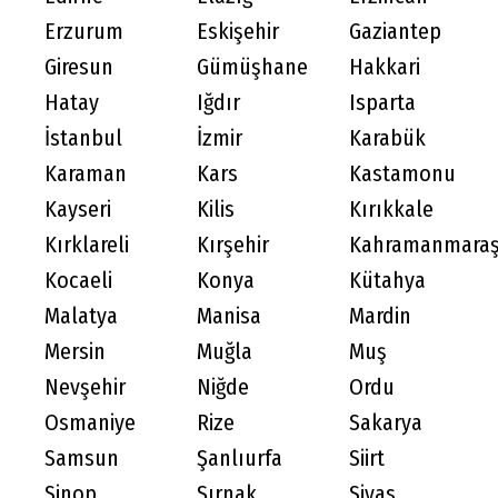
Erzurum
Eskişehir
Gaziantep
Giresun
Gümüşhane
Hakkari
Hatay
Iğdır
Isparta
İstanbul
İzmir
Karabük
Karaman
Kars
Kastamonu
Kayseri
Kilis
Kırıkkale
Kırklareli
Kırşehir
Kahramanmara
Kocaeli
Konya
Kütahya
Malatya
Manisa
Mardin
Mersin
Muğla
Muş
Nevşehir
Niğde
Ordu
Osmaniye
Rize
Sakarya
Samsun
Şanlıurfa
Siirt
Sinop
Şırnak
Sivas