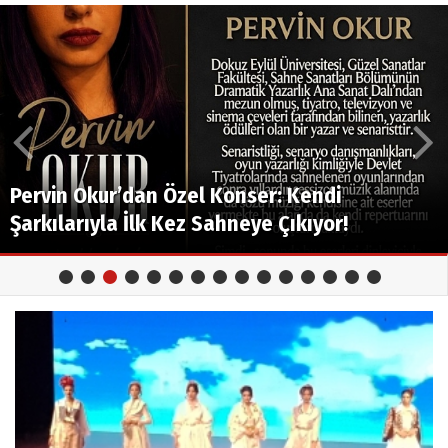
Yazar Emel Demirel'in Ses Getirecek Kitabı,
Ezekiel 38 Satışa Çıktı!
Yıllarca "Atatürk" adıyla duyar kasan Müjdat