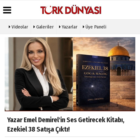
Videolar
Galeriler
Yazarlar
Üye Paneli
Üye Paneli
Hava
Köşe
Künye
Durumu
Yazarları
Haber
İletişim
Arşivi
Gazete
Video
Çerez
Manşetleri
Galeri
Gazete
Politikası
Arşivi
Anketler
Foto
Gizlilik
Galeri
Günün
Biyografiler
İlkeleri
Haberleri
Etkinlikler
Yazar Emel Demirel'in Ses Getirecek Kitabı,
Ezekiel 38 Satışa Çıktı!