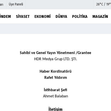
Üye Paneli
26°C / 19°
arı
ÜNDEM
SIYASET
EKONOMI
DÜNYA
POLITIKA
MAGAZIN
mu
Köşe Yazarları
şetleri
Video Galeri
Foto Galeri
r
Etkinlikler
Sahibi ve Genel Yayın Yönetmeni /Grantee
HDR Medya Grup LTD. ŞTI.
Haber Kordinatörü
Rafet Yıldırım
İstihbarat Şefi
Ahmet Balaban
İletişim