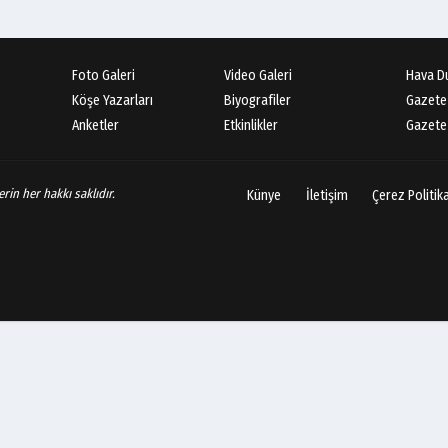
Foto Galeri
Video Galeri
Hava D
Köşe Yazarları
Biyografiler
Gazete
Anketler
Etkinlikler
Gazete 
rin her hakkı saklıdır.
Künye
İletişim
Çerez Politik