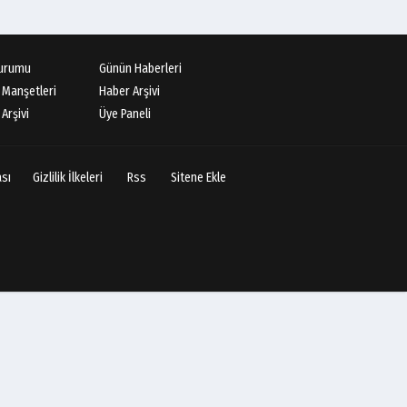
urumu
Günün Haberleri
 Manşetleri
Haber Arşivi
Arşivi
Üye Paneli
ası
Gizlilik İlkeleri
Rss
Sitene Ekle