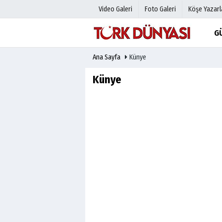
Video Galeri
Foto Galeri
Köşe Yazarl
G
Ana Sayfa
Künye
Üye Paneli
Hava Duru
Haber Arşivi
Gazete Man
Künye
Gazete Arşivi
Anketler
Günün Haberleri
Biyografile