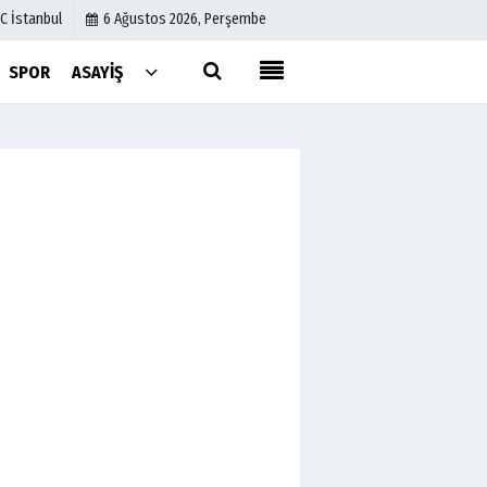
C İstanbul
6 Ağustos 2026, Perşembe
SPOR
ASAYIŞ
Künye
İletişim
Çerez Politikası
Gizlilik İlkeleri