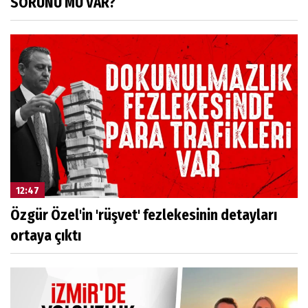
SORUNU MU VAR?
12:47
Özgür Özel'in 'rüşvet' fezlekesinin detayları
ortaya çıktı