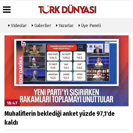
Videolar
Galeriler
Yazarlar
Üye Paneli
Üye Paneli
Hava
Köşe
Künye
Durumu
Yazarları
Haber
İletişim
Arşivi
Gazete
Video
Çerez
Manşetleri
Galeri
Gazete
Politikası
Arşivi
Anketler
Foto
Gizlilik
Galeri
Günün
Biyografiler
İlkeleri
Haberleri
Etkinlikler
18:47
Muhaliflerin beklediği anket yüzde 97,1'de
kaldı