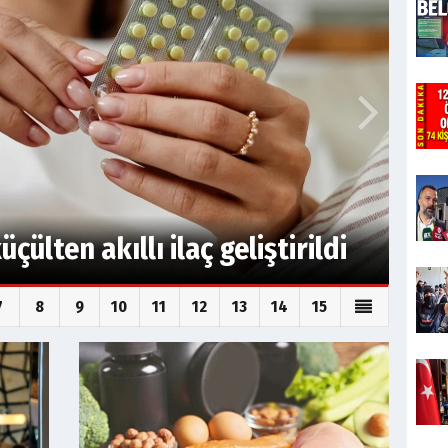
 Yaşlanan hücreler yeniden
7
8
9
10
11
12
13
14
15