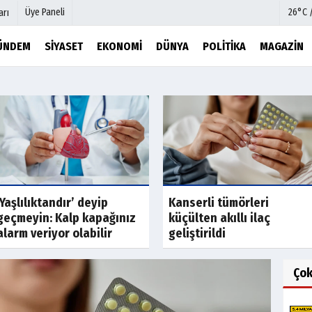
Üye Paneli
26°C 
arı
ÜNDEM
SIYASET
EKONOMI
DÜNYA
POLITIKA
MAGAZIN
mu
Köşe Yazarları
şetleri
Video Galeri
Foto Galeri
r
Etkinlikler
‘Yaşlılıktandır’ deyip
Kanserli tümörleri
geçmeyin: Kalp kapağınız
küçülten akıllı ilaç
alarm veriyor olabilir
geliştirildi
Ço