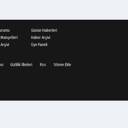
urumu
Günün Haberleri
 Manşetleri
Haber Arşivi
Arşivi
Üye Paneli
ası
Gizlilik İlkeleri
Rss
Sitene Ekle