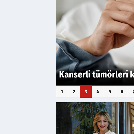
Bilimsel araştırma:
gençleştirilebilir
1
2
3
4
5
6