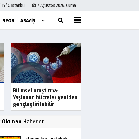
/ 19°C İstanbul
7 Ağustos 2026, Cuma
SPOR
ASAYIŞ
Künye
İletişim
Çerez Politikası
Gizlilik İlkeleri
Özel hastanelerde 
Bilimsel araştırma:
ücretler alınamaz?
Yaşlanan hücreler yeniden
isim açıkladı: 'Bu...
gençleştirilebilir
k Okunan
Haberler