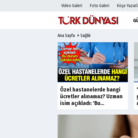
Video Galeri
Foto Galeri
Köşe Yazarl
G
Ana Sayfa
Sağlık
Üye Paneli
Hava Duru
Haber Arşivi
Gazete Man
Gazete Arşivi
Anketler
Günün Haberleri
Biyografile
Özel hastanelerde hangi
el araştırma:
ücretler alınamaz? Uzman
an hücreler yeniden
isim açıkladı: 'Bu...
tirilebilir