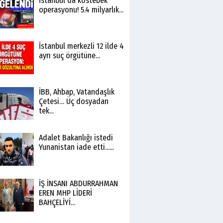
İstanbul'da köstebek
operasyonu! 5.4 milyarlık...
İstanbul merkezli 12 ilde 4
ayrı suç örgütüne...
İBB, Ahbap, Vatandaşlık
Çetesi… Üç dosyadan
tek...
Adalet Bakanlığı istedi
Yunanistan iade etti......
İŞ İNSANI ABDURRAHMAN
EREN MHP LİDERİ
BAHÇELİYİ...