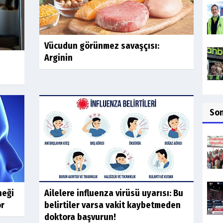
Vücudun görünmez savaşçısı:
Arginin
So
neği
Ailelere influenza virüsü uyarısı: Bu
or
belirtiler varsa vakit kaybetmeden
doktora başvurun!