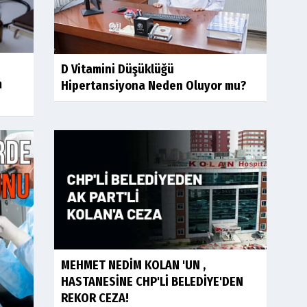
D Vitamini Düşüklüğü
m
Hipertansiyona Neden Oluyor mu?
MEHMET NEDİM KOLAN 'UN ,
HASTANESİNE CHP'Lİ BELEDİYE'DEN
REKOR CEZA!