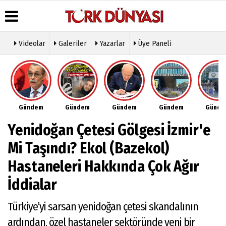
Videolar
Galeriler
Yazarlar
Üye Paneli
Üye Paneli
Hava
Köşe
Künye
Durumu
Yazarları
Haber
İletişim
Arşivi
Gazete
Video
Çerez
Manşetleri
Galeri
Gazete
Politikası
Gündem
Gündem
Gündem
Gündem
Günd
Arşivi
Anketler
Foto
Gizlilik
Galeri
Günün
Biyografiler
İlkeleri
Yenidoğan Çetesi Gölgesi İzmir'e
Haberleri
Etkinlikler
Mi Taşındı? Ekol (Bazekol)
Hastaneleri Hakkında Çok Ağır
İddialar
Türkiye’yi sarsan yenidoğan çetesi skandalının
ardından, özel hastaneler sektöründe yeni bir