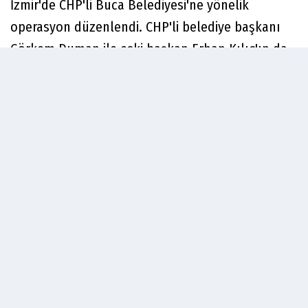
İzmir'de CHP'li Buca Belediyesi'ne yönelik
operasyon düzenlendi. CHP'li belediye başkanı
Görkem Duman ile eski başkan Erhan Kılıç'ın da
aralarında olduğu çok sayıda kişi gözaltına
alındı.