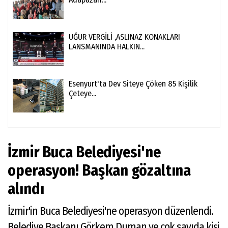
UĞUR VERGİLİ ,ASLINAZ KONAKLARI
LANSMANINDA HALKIN...
Esenyurt'ta Dev Siteye Çöken 85 Kişilik
Çeteye...
İzmir Buca Belediyesi'ne
operasyon! Başkan gözaltına
alındı
İzmir'in Buca Belediyesi'ne operasyon düzenlendi.
Belediye Başkanı Görkem Duman ve çok sayıda kişi