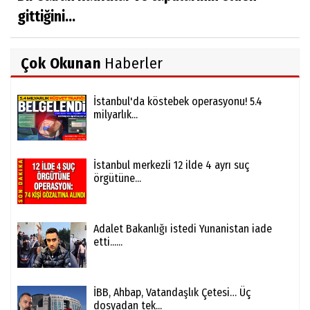
gittiğini...
Çok Okunan
Haberler
İstanbul'da köstebek operasyonu! 5.4
milyarlık...
İstanbul merkezli 12 ilde 4 ayrı suç
örgütüne...
Adalet Bakanlığı istedi Yunanistan iade
etti......
İBB, Ahbap, Vatandaşlık Çetesi… Üç
dosyadan tek...