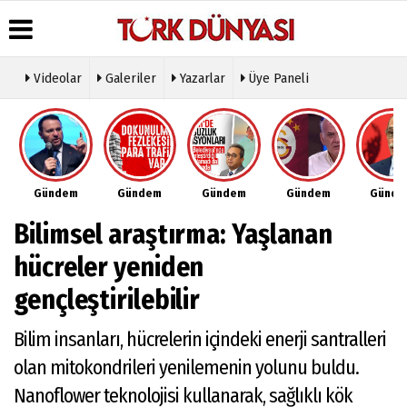
Videolar
Galeriler
Yazarlar
Üye Paneli
Üye Paneli
Hava
Köşe
Künye
Durumu
Yazarları
Haber
İletişim
Arşivi
Gazete
Video
Çerez
Manşetleri
Galeri
Gazete
Politikası
Gündem
Gündem
Gündem
Gündem
Günd
Arşivi
Anketler
Foto
Gizlilik
Galeri
Günün
Biyografiler
İlkeleri
Bilimsel araştırma: Yaşlanan
Haberleri
Etkinlikler
hücreler yeniden
gençleştirilebilir
Bilim insanları, hücrelerin içindeki enerji santralleri
olan mitokondrileri yenilemenin yolunu buldu.
Nanoflower teknolojisi kullanarak, sağlıklı kök