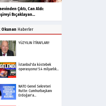
evinden Çıktı, Can Aldı:
ireyi Bıçaklayan...
k Okunan
Haberler
YÜZYILIN İTİRAFLARI!
İstanbul'da köstebek
operasyonu! 5.4 milyarlık...
NATO Genel Sekreteri
Rutte: Cumhurbaşkanı
Erdoğan'a...