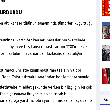
ldu.
 DURDURDU
 altı kanser türünün tamamında tümörleri küçülttüğü
 %18'inde, karaciğer kanseri hastalarının %32'sinde,
nda, boyun ve baş kanseri hastalarının %38'inde ve
eri hastalarının yarısından fazlasında hastalığın
tırmacı, Christie klinik araştırma tesisinin tıbbi
 Fiona Thistlethwaite tarafından konferansta sunuldu.
ethwaite, "Tablet şeklinde verilen bir ilaç için bu çok
fazla çalışmaya ihtiyacımız var, ancak bu,
So
asına açıkça yardımcı olan yeni bir mekanizmaya sahip