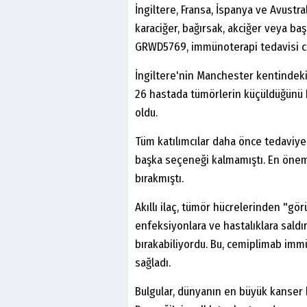
İngiltere, Fransa, İspanya ve Avust
karaciğer, bağırsak, akciğer veya ba
GRWD5769, immünoterapi tedavisi cem
İngiltere'nin Manchester kentindeki 
26 hastada tümörlerin küçüldüğünü 
oldu.
Tüm katılımcılar daha önce tedaviye
başka seçeneği kalmamıştı. En önem
bırakmıştı.
Akıllı ilaç, tümör hücrelerinden "gör
enfeksiyonlara ve hastalıklara saldı
bırakabiliyordu. Bu, cemiplimab imm
sağladı.
Bulgular, dünyanın en büyük kanser 