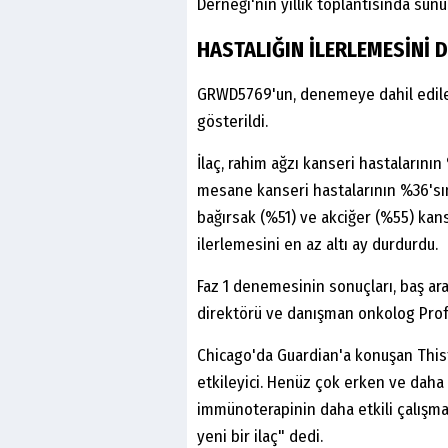
Derneği'nin yıllık toplantısında sunu
HASTALIĞIN İLERLEMESİNİ
GRWD5769'un, denemeye dahil edilen
gösterildi.
İlaç, rahim ağzı kanseri hastalarının
mesane kanseri hastalarının %36'sı
bağırsak (%51) ve akciğer (%55) kans
ilerlemesini en az altı ay durdurdu.
Faz 1 denemesinin sonuçları, baş araş
direktörü ve danışman onkolog Prof.
Chicago'da Guardian'a konuşan Thistl
etkileyici. Henüz çok erken ve daha 
immünoterapinin daha etkili çalışm
yeni bir ilaç" dedi.