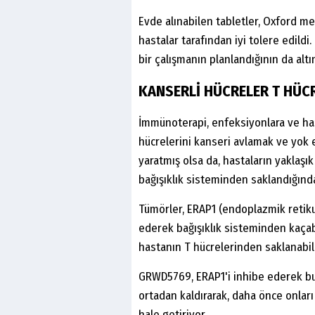
Evde alınabilen tabletler, Oxford me
hastalar tarafından iyi tolere edil
bir çalışmanın planlandığının da altın
KANSERLİ HÜCRELER T HÜC
İmmünoterapi, enfeksiyonlara ve hast
hücrelerini kanseri avlamak ve yok 
yaratmış olsa da, hastaların yaklaşık
bağışıklık sisteminden saklandığın
Tümörler, ERAP1 (endoplazmik retiku
ederek bağışıklık sisteminden kaçabi
hastanın T hücrelerinden saklanabili
GRWD5769, ERAP1'i inhibe ederek bu
ortadan kaldırarak, daha önce onları
hale getiriyor.