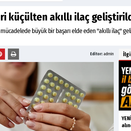
 küçülten akıllı ilaç geliştiril
e mücadelede büyük bir başarı elde eden "akıllı ilaç" gel
İlg
Editor:
admin
YENİ
alın