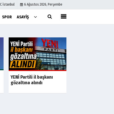
C İstanbul
6 Ağustos 2026, Perşembe
SPOR
ASAYIŞ
Künye
İletişim
Çerez Politikası
Gizlilik İlkeleri
YENİ Partili il başkanı
a
Son Dakika
S
Borç patladı icra fır
gözaltına alındı