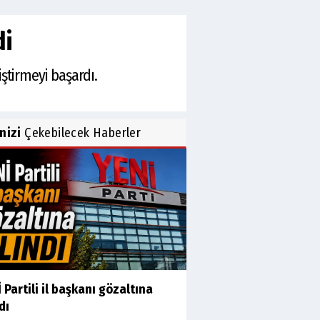
di
iştirmeyi başardı.
inizi
Çekebilecek Haberler
 Partili il başkanı gözaltına
dı