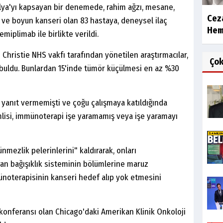
ralya'yı kapsayan bir denemede, rahim ağzı, mesane,
Ceza
ş ve boyun kanseri olan 83 hastaya, deneysel ilaç
Hemş
iplimab ile birlikte verildi.
Christie NHS vakfı tarafından yönetilen araştırmacılar,
Ço
buldu. Bunlardan 15'inde tümör küçülmesi en az %30
 yanıt vermemişti ve çoğu çalışmaya katıldığında
lisi, immünoterapi işe yaramamış veya işe yaramayı
ünmezlik pelerinlerini" kaldırarak, onları
ran bağışıklık sisteminin bölümlerine maruz
ünoterapisinin kanseri hedef alıp yok etmesini
konferansı olan Chicago'daki Amerikan Klinik Onkoloji