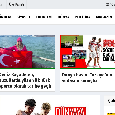
Üye Paneli
26°C 
arı
ÜNDEM
SIYASET
EKONOMI
DÜNYA
POLITIKA
MAGAZIN
mu
Köşe Yazarları
şetleri
Video Galeri
Foto Galeri
r
Etkinlikler
Deniz Kayadelen,
Dünya basını Türkiye'nin
buzullarda yüzen ilk Türk
vedasını konuştu
sporcu olarak tarihe geçti
Ço