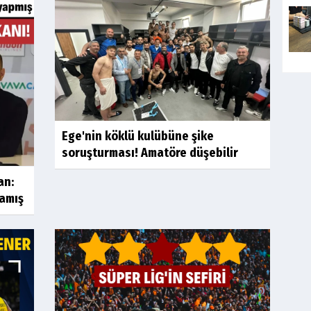
Ege'nin köklü kulübüne şike
soruşturması! Amatöre düşebilir
an:
amış