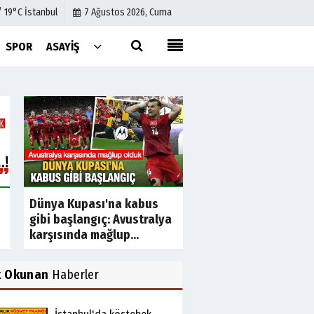
/ 19°C İstanbul
7 Ağustos 2026, Cuma
SPOR
ASAYIŞ
Künye
İletişim
Çerez Politikası
Gizlilik İlkeleri
Dünya Kupası'na kabus
Filenin Sultanları yi
gibi başlangıç: Avustralya
tarih yazdı: Şampiy
karşısında mağlup...
Türkiye
k Okunan
Haberler