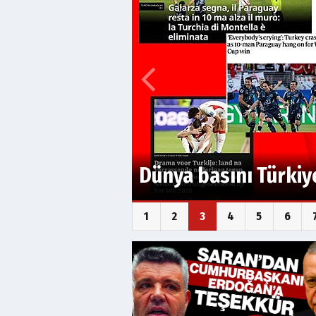
Dünya Kupası'na kab
karşısında mağlup 
1
2
3
4
5
6