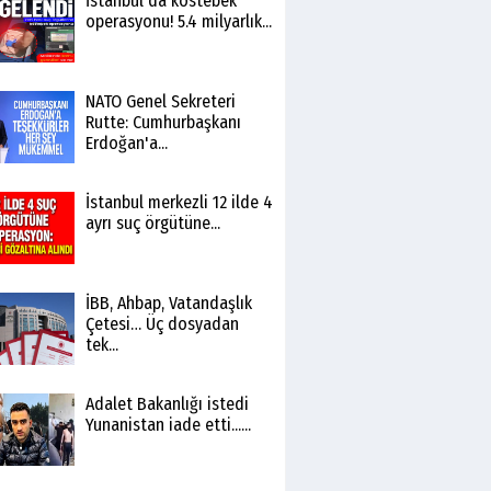
İstanbul'da köstebek
operasyonu! 5.4 milyarlık...
NATO Genel Sekreteri
Rutte: Cumhurbaşkanı
Erdoğan'a...
İstanbul merkezli 12 ilde 4
ayrı suç örgütüne...
İBB, Ahbap, Vatandaşlık
Çetesi… Üç dosyadan
tek...
Adalet Bakanlığı istedi
Yunanistan iade etti......