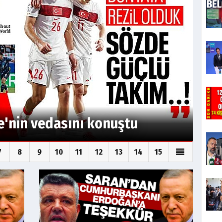
us gibi başlangıç: Avustralya
olduk
7
8
9
10
11
12
13
14
15