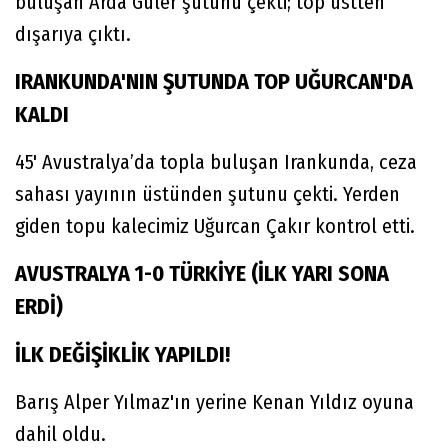
buluşan Arda Güler şutunu çekti; top üstten
dışarıya çıktı.
IRANKUNDA'NIN ŞUTUNDA TOP UĞURCAN'DA
KALDI
45' Avustralya’da topla buluşan Irankunda, ceza
sahası yayının üstünden şutunu çekti. Yerden
giden topu kalecimiz Uğurcan Çakır kontrol etti.
AVUSTRALYA 1-0 TÜRKİYE (İLK YARI SONA
ERDİ)
İLK DEĞİŞİKLİK YAPILDI!
Barış Alper Yılmaz'ın yerine Kenan Yıldız oyuna
dahil oldu.