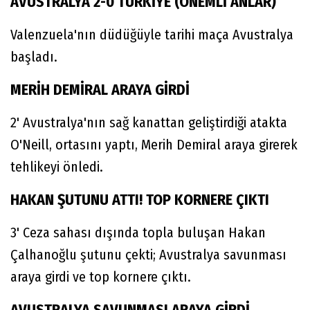
AVUSTRALYA 2-0 TÜRKİYE (ÖNEMLİ ANLAR)
Valenzuela'nın düdüğüyle tarihi maça Avustralya
başladı.
MERİH DEMİRAL ARAYA GİRDİ
2' Avustralya'nın sağ kanattan geliştirdiği atakta
O'Neill, ortasını yaptı, Merih Demiral araya girerek
tehlikeyi önledi.
HAKAN ŞUTUNU ATTI! TOP KORNERE ÇIKTI
3' Ceza sahası dışında topla buluşan Hakan
Çalhanoğlu şutunu çekti; Avustralya savunması
araya girdi ve top kornere çıktı.
AVUSTRALYA SAVUNMASI ARAYA GİRDİ