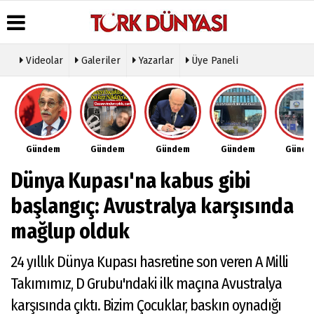
Videolar
Galeriler
Yazarlar
Üye Paneli
Üye Paneli
Hava
Köşe
Künye
Durumu
Yazarları
Haber
İletişim
Arşivi
Gazete
Video
Çerez
Manşetleri
Galeri
Gazete
Politikası
Gündem
Gündem
Gündem
Gündem
Günd
Arşivi
Anketler
Foto
Gizlilik
Galeri
Günün
Biyografiler
İlkeleri
Dünya Kupası'na kabus gibi
Haberleri
Etkinlikler
başlangıç: Avustralya karşısında
mağlup olduk
24 yıllık Dünya Kupası hasretine son veren A Milli
Takımımız, D Grubu'ndaki ilk maçına Avustralya
karşısında çıktı. Bizim Çocuklar, baskın oynadığı