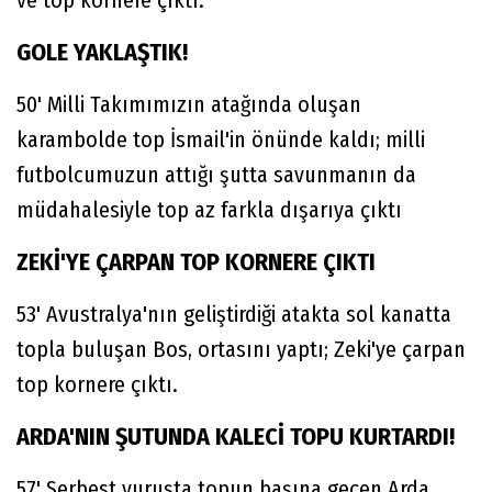
ve top kornere çıktı.
GOLE YAKLAŞTIK!
50' Milli Takımımızın atağında oluşan
karambolde top İsmail'in önünde kaldı; milli
futbolcumuzun attığı şutta savunmanın da
müdahalesiyle top az farkla dışarıya çıktı
ZEKİ'YE ÇARPAN TOP KORNERE ÇIKTI
53' Avustralya'nın geliştirdiği atakta sol kanatta
topla buluşan Bos, ortasını yaptı; Zeki'ye çarpan
top kornere çıktı.
ARDA'NIN ŞUTUNDA KALECİ TOPU KURTARDI!
57' Serbest vuruşta topun başına geçen Arda