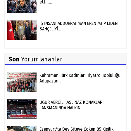
etti......
İŞ İNSANI ABDURRAHMAN EREN MHP LİDERİ
BAHÇELİYİ...
Son
Yorumlananlar
Kahraman Türk Kadınları Tiyatro Topluluğu,
Adapazarı...
UĞUR VERGİLİ ,ASLINAZ KONAKLARI
LANSMANINDA HALKIN...
Esenyurt'ta Dev Siteye Çöken 85 Kişilik