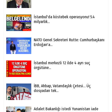
İstanbul'da köstebek operasyonu! 5.4
milyarlık...
NATO Genel Sekreteri Rutte: Cumhurbaşkanı
Erdoğan'a...
İstanbul merkezli 12 ilde 4 ayrı suç
örgütüne...
İBB, Ahbap, Vatandaşlık Çetesi… Üç
dosyadan tek...
Adalet Bakanlığı istedi Yunanistan iade