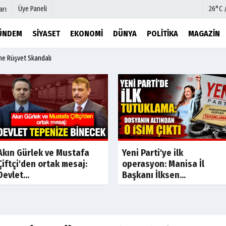
Üye Paneli
26°C 
arı
ÜNDEM
SIYASET
EKONOMI
DÜNYA
POLITIKA
MAGAZIN
ine Rüşvet Skandalı
mu
Köşe Yazarları
şetleri
Video Galeri
Foto Galeri
r
Etkinlikler
Yeni Parti'ye ilk
Son Dakika
Son Dakik
Akın Gürlek ve Mustafa
operasyon: Manisa İl
Çiftçi'den ortak mesaj:
Başkanı İlksen...
Devlet...