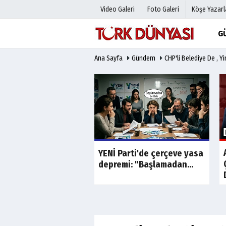
Video Galeri
Foto Galeri
Köşe Yazarl
G
Ana Sayfa
Gündem
CHP'li Belediye De , Y
Üye Paneli
Hava Duru
Haber Arşivi
Gazete Man
Gazete Arşivi
Anketler
Günün Haberleri
Biyografile
Son Dakika
Son Dakika
'da "görüntülü
YENİ Parti'de çerçeve yasa
" fuhuş ve...
depremi: "Başlamadan...