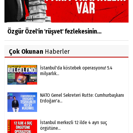
Özgür Özel'in 'rüşvet' fezlekesinin...
Çok Okunan
Haberler
İstanbul'da köstebek operasyonu! 5.4
milyarlık...
NATO Genel Sekreteri Rutte: Cumhurbaşkanı
Erdoğan'a...
İstanbul merkezli 12 ilde 4 ayrı suç
örgütüne...