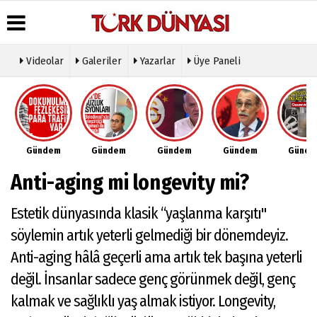
Videolar
Galeriler
Yazarlar
Üye Paneli
Üye Paneli
Hava
Köşe
Künye
Durumu
Yazarları
Haber
İletişim
Arşivi
Gazete
Video
Çerez
Manşetleri
Galeri
Gazete
Politikası
Gündem
Gündem
Gündem
Gündem
Günd
Arşivi
Anketler
Foto
Gizlilik
Galeri
Günün
Biyografiler
İlkeleri
Anti-aging mi longevity mi?
Haberleri
Etkinlikler
Estetik dünyasında klasik “yaşlanma karşıtı"
söylemin artık yeterli gelmediği bir dönemdeyiz.
Anti-aging hâlâ geçerli ama artık tek başına yeterli
değil. İnsanlar sadece genç görünmek değil, genç
kalmak ve sağlıklı yaş almak istiyor. Longevity,