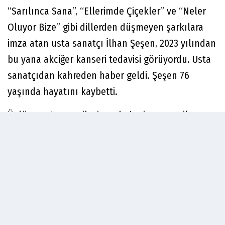
“Sarılınca Sana”, “Ellerimde Çiçekler” ve “Neler
Oluyor Bize” gibi dillerden düşmeyen şarkılara
imza atan usta sanatçı İlhan Şeşen, 2023 yılından
bu yana akciğer kanseri tedavisi görüyordu. Usta
sanatçıdan kahreden haber geldi. Şeşen 76
yaşında hayatını kaybetti.
Ünlü sanatçının ailesi, acı haberi şu mesajla
duyurdu:
"Sevgili eşim/canım babamız/biricik dedem İlhan
Şeşen'i kaybetmenin derin üzüntüsünü yaşıyoruz.
Tüm sevenlerinin başı sağolsun."