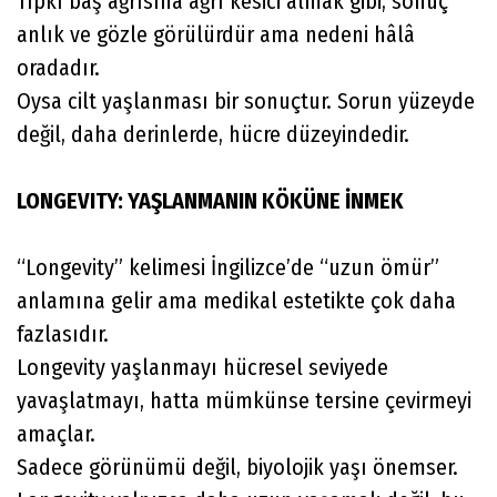
Tıpkı baş ağrısına ağrı kesici almak gibi, sonuç
anlık ve gözle görülürdür ama nedeni hâlâ
oradadır.
Oysa cilt yaşlanması bir sonuçtur. Sorun yüzeyde
değil, daha derinlerde, hücre düzeyindedir.
LONGEVITY: YAŞLANMANIN KÖKÜNE İNMEK
“Longevity” kelimesi İngilizce’de “uzun ömür”
anlamına gelir ama medikal estetikte çok daha
fazlasıdır.
Longevity yaşlanmayı hücresel seviyede
yavaşlatmayı, hatta mümkünse tersine çevirmeyi
amaçlar.
Sadece görünümü değil, biyolojik yaşı önemser.