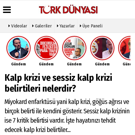
Videolar
Galeriler
Yazarlar
Üye Paneli
Üye Paneli
Hava
Köşe
Künye
Durumu
Yazarları
Haber
İletişim
Arşivi
Gazete
Video
Çerez
Manşetleri
Galeri
Gazete
Politikası
Gündem
Gündem
Gündem
Gündem
Günd
Arşivi
Anketler
Foto
Gizlilik
Galeri
Günün
Biyografiler
İlkeleri
Kalp krizi ve sessiz kalp krizi
Haberleri
Etkinlikler
belirtileri nelerdir?
Miyokard enfarktüsü yani kalp krizi, göğüs ağrısı ve
birçok belirti ile kendini gösterir. Sessiz kalp krizinin
ise 7 kritik belirtisi vardır. İşte hayatınızı tehdit
edecek kalp krizi belirtiler...