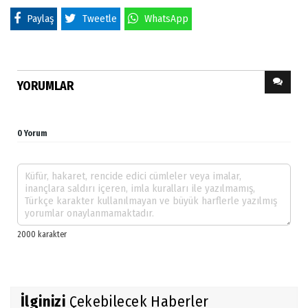
Paylaş
Tweetle
WhatsApp
YORUMLAR
0 Yorum
İlginizi
Çekebilecek Haberler