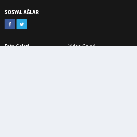
SOSYAL AĞLAR
Foto Galeri
Video Galeri
Köşe Yazarları
Biyografiler
Anketler
Etkinlikler
Hava Durumu
Günün Haberleri
Gazete Manşetleri
Haber Arşivi
Gazete Arşivi
Üye Paneli
Künye
İletişim
Çerez Politikası
Gizlilik İlkeleri
Rss