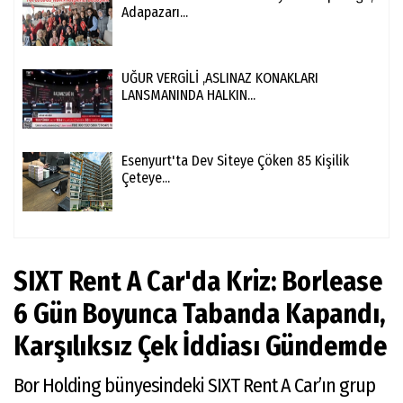
Adapazarı...
UĞUR VERGİLİ ,ASLINAZ KONAKLARI
LANSMANINDA HALKIN...
Esenyurt'ta Dev Siteye Çöken 85 Kişilik
Çeteye...
SIXT Rent A Car'da Kriz: Borlease
6 Gün Boyunca Tabanda Kapandı,
Karşılıksız Çek İddiası Gündemde
Bor Holding bünyesindeki SIXT Rent A Car’ın grup