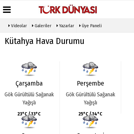
Videolar
Galeriler
Yazarlar
Üye Paneli
Üye Paneli
Hava
Köşe
Künye
Kütahya Hava Durumu
Durumu
Yazarları
Haber
İletişim
Arşivi
Gazete
Video
Çerez
Manşetleri
Galeri
Gazete
Politikası
Arşivi
Anketler
Foto
Gizlilik
Galeri
Günün
Biyografiler
İlkeleri
Haberleri
Etkinlikler
Çarşamba
Perşembe
Gök Gürültülü Sağanak
Gök Gürültülü Sağanak
Yağışlı
Yağışlı
23°C / 13°C
25°C / 14°C