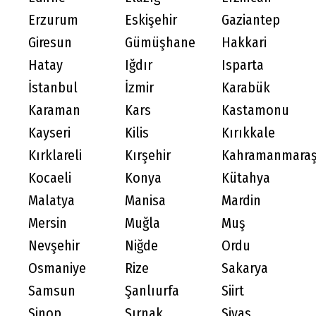
Erzurum
Eskişehir
Gaziantep
Giresun
Gümüşhane
Hakkari
Hatay
Iğdır
Isparta
İstanbul
İzmir
Karabük
Karaman
Kars
Kastamonu
Kayseri
Kilis
Kırıkkale
Kırklareli
Kırşehir
Kahramanmara
Kocaeli
Konya
Kütahya
Malatya
Manisa
Mardin
Mersin
Muğla
Muş
Nevşehir
Niğde
Ordu
Osmaniye
Rize
Sakarya
Samsun
Şanlıurfa
Siirt
Sinop
Şırnak
Sivas