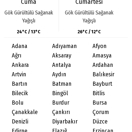
Cuma
Cumartesi
Gök Gürültülü Sağanak
Gök Gürültülü Sağanak
Yağışlı
Yağışlı
24°C / 13°C
26°C / 12°C
Adana
Adıyaman
Afyon
Ağrı
Aksaray
Amasya
Ankara
Antalya
Ardahan
Artvin
Aydın
Balıkesir
Bartın
Batman
Bayburt
Bilecik
Bingöl
Bitlis
Bolu
Burdur
Bursa
Çanakkale
Çankırı
Çorum
Denizli
Diyarbakır
Düzce
Edirne
Elazığ
Erzincan