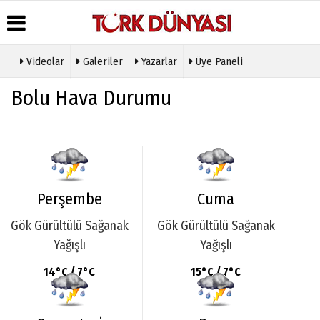
Videolar
Galeriler
Yazarlar
Üye Paneli
Üye Paneli
Hava
Köşe
Künye
Bolu Hava Durumu
Durumu
Yazarları
Haber
İletişim
Arşivi
Gazete
Video
Çerez
Manşetleri
Galeri
Gazete
Politikası
Arşivi
Anketler
Foto
Gizlilik
Galeri
Günün
Biyografiler
İlkeleri
Haberleri
Etkinlikler
Perşembe
Cuma
Gök Gürültülü Sağanak
Gök Gürültülü Sağanak
Yağışlı
Yağışlı
14°C / 7°C
15°C / 7°C