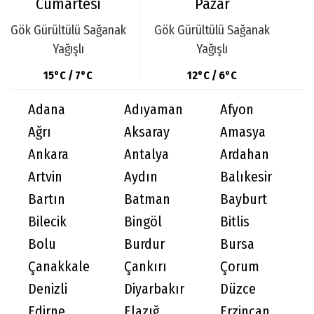
Cumartesi
Pazar
Gök Gürültülü Sağanak
Gök Gürültülü Sağanak
Yağışlı
Yağışlı
15°C / 7°C
12°C / 6°C
Adana
Adıyaman
Afyon
Ağrı
Aksaray
Amasya
Ankara
Antalya
Ardahan
Artvin
Aydın
Balıkesir
Bartın
Batman
Bayburt
Bilecik
Bingöl
Bitlis
Bolu
Burdur
Bursa
Çanakkale
Çankırı
Çorum
Denizli
Diyarbakır
Düzce
Edirne
Elazığ
Erzincan