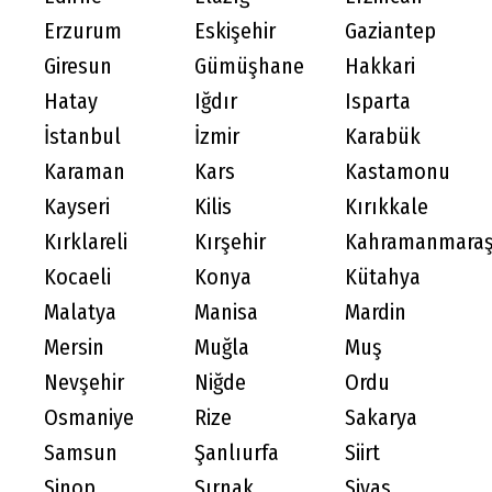
Erzurum
Eskişehir
Gaziantep
Giresun
Gümüşhane
Hakkari
Hatay
Iğdır
Isparta
İstanbul
İzmir
Karabük
Karaman
Kars
Kastamonu
Kayseri
Kilis
Kırıkkale
Kırklareli
Kırşehir
Kahramanmara
Kocaeli
Konya
Kütahya
Malatya
Manisa
Mardin
Mersin
Muğla
Muş
Nevşehir
Niğde
Ordu
Osmaniye
Rize
Sakarya
Samsun
Şanlıurfa
Siirt
Sinop
Şırnak
Sivas