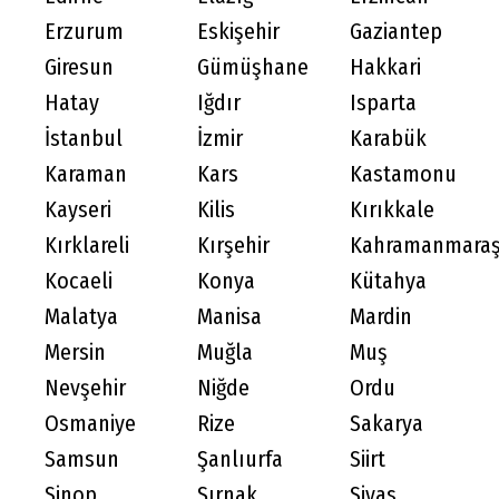
Erzurum
Eskişehir
Gaziantep
Giresun
Gümüşhane
Hakkari
Hatay
Iğdır
Isparta
İstanbul
İzmir
Karabük
Karaman
Kars
Kastamonu
Kayseri
Kilis
Kırıkkale
Kırklareli
Kırşehir
Kahramanmara
Kocaeli
Konya
Kütahya
Malatya
Manisa
Mardin
Mersin
Muğla
Muş
Nevşehir
Niğde
Ordu
Osmaniye
Rize
Sakarya
Samsun
Şanlıurfa
Siirt
Sinop
Şırnak
Sivas