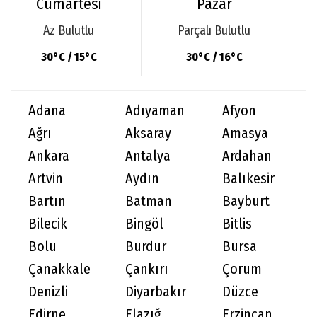
Cumartesi
Pazar
Az Bulutlu
Parçalı Bulutlu
30°C / 15°C
30°C / 16°C
Adana
Adıyaman
Afyon
Ağrı
Aksaray
Amasya
Ankara
Antalya
Ardahan
Artvin
Aydın
Balıkesir
Bartın
Batman
Bayburt
Bilecik
Bingöl
Bitlis
Bolu
Burdur
Bursa
Çanakkale
Çankırı
Çorum
Denizli
Diyarbakır
Düzce
Edirne
Elazığ
Erzincan