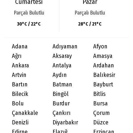
Cumartesi
Pazar
Parçalı Bulutlu
Parçalı Bulutlu
30°C / 22°C
28°C / 21°C
Adana
Adıyaman
Afyon
Ağrı
Aksaray
Amasya
Ankara
Antalya
Ardahan
Artvin
Aydın
Balıkesir
Bartın
Batman
Bayburt
Bilecik
Bingöl
Bitlis
Bolu
Burdur
Bursa
Çanakkale
Çankırı
Çorum
Denizli
Diyarbakır
Düzce
Edirne
Elazığ
Erzincan