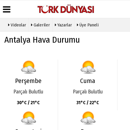
Videolar
Galeriler
Yazarlar
Üye Paneli
Üye Paneli
Hava
Köşe
Künye
Antalya Hava Durumu
Durumu
Yazarları
Haber
İletişim
Arşivi
Gazete
Video
Çerez
Manşetleri
Galeri
Gazete
Politikası
Arşivi
Anketler
Foto
Gizlilik
Galeri
Günün
Biyografiler
İlkeleri
Haberleri
Etkinlikler
Perşembe
Cuma
Parçalı Bulutlu
Parçalı Bulutlu
30°C / 21°C
31°C / 22°C