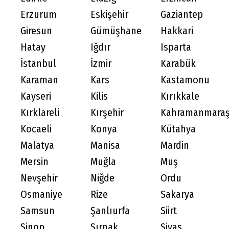
Erzurum
Eskişehir
Gaziantep
Giresun
Gümüşhane
Hakkari
Hatay
Iğdır
Isparta
İstanbul
İzmir
Karabük
Karaman
Kars
Kastamonu
Kayseri
Kilis
Kırıkkale
Kırklareli
Kırşehir
Kahramanmara
Kocaeli
Konya
Kütahya
Malatya
Manisa
Mardin
Mersin
Muğla
Muş
Nevşehir
Niğde
Ordu
Osmaniye
Rize
Sakarya
Samsun
Şanlıurfa
Siirt
Sinop
Şırnak
Sivas