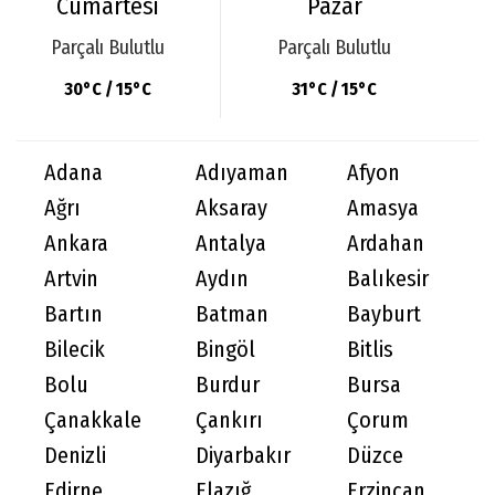
Cumartesi
Pazar
Parçalı Bulutlu
Parçalı Bulutlu
30°C / 15°C
31°C / 15°C
Adana
Adıyaman
Afyon
Ağrı
Aksaray
Amasya
Ankara
Antalya
Ardahan
Artvin
Aydın
Balıkesir
Bartın
Batman
Bayburt
Bilecik
Bingöl
Bitlis
Bolu
Burdur
Bursa
Çanakkale
Çankırı
Çorum
Denizli
Diyarbakır
Düzce
Edirne
Elazığ
Erzincan