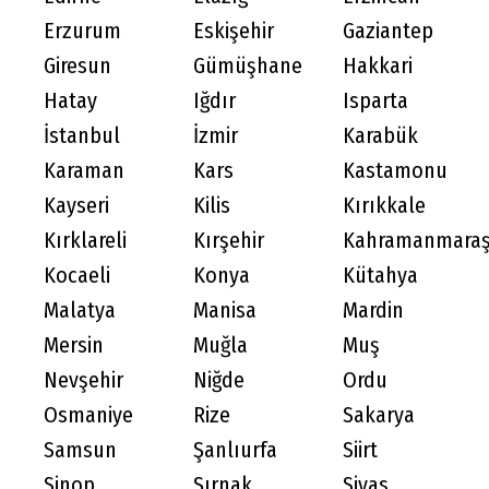
Erzurum
Eskişehir
Gaziantep
Giresun
Gümüşhane
Hakkari
Hatay
Iğdır
Isparta
İstanbul
İzmir
Karabük
Karaman
Kars
Kastamonu
Kayseri
Kilis
Kırıkkale
Kırklareli
Kırşehir
Kahramanmara
Kocaeli
Konya
Kütahya
Malatya
Manisa
Mardin
Mersin
Muğla
Muş
Nevşehir
Niğde
Ordu
Osmaniye
Rize
Sakarya
Samsun
Şanlıurfa
Siirt
Sinop
Şırnak
Sivas