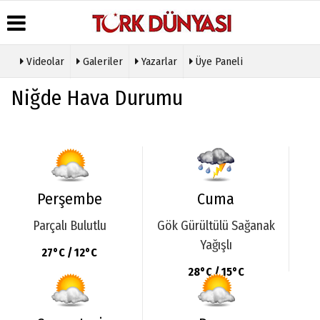
Videolar
Galeriler
Yazarlar
Üye Paneli
Üye Paneli
Hava
Köşe
Künye
Niğde Hava Durumu
Durumu
Yazarları
Haber
İletişim
Arşivi
Gazete
Video
Çerez
Manşetleri
Galeri
Gazete
Politikası
Arşivi
Anketler
Foto
Gizlilik
Galeri
Günün
Biyografiler
İlkeleri
Haberleri
Etkinlikler
Perşembe
Cuma
Parçalı Bulutlu
Gök Gürültülü Sağanak
Yağışlı
27°C / 12°C
28°C / 15°C