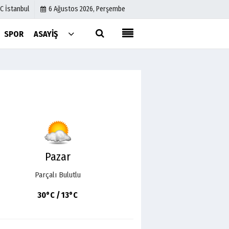
C İstanbul
6 Ağustos 2026, Perşembe
SPOR
ASAYIŞ
Künye
İletişim
Çerez Politikası
Gizlilik İlkeleri
Pazar
Parçalı Bulutlu
30°C / 13°C