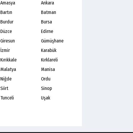
Amasya
Ankara
Bartın
Batman
Burdur
Bursa
Düzce
Edirne
Giresun
Gümüşhane
İzmir
Karabük
Kırıkkale
Kırklareli
Malatya
Manisa
Niğde
Ordu
Siirt
Sinop
Tunceli
Uşak