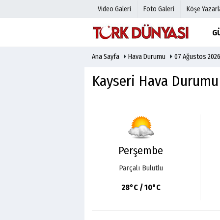
Video Galeri
Foto Galeri
Köşe Yazarl
G
Ana Sayfa
Hava Durumu
07 Ağustos 202
Üye Paneli
Hava Duru
Haber Arşivi
Gazete Man
Kayseri Hava Durumu
Gazete Arşivi
Anketler
Günün Haberleri
Biyografile
Perşembe
Parçalı Bulutlu
28°C / 10°C