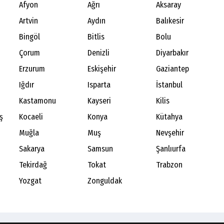
Afyon
Ağrı
Aksaray
Artvin
Aydın
Balıkesir
Bingöl
Bitlis
Bolu
Çorum
Denizli
Diyarbakır
Erzurum
Eskişehir
Gaziantep
Iğdır
Isparta
İstanbul
Kastamonu
Kayseri
Kilis
ş
Kocaeli
Konya
Kütahya
Muğla
Muş
Nevşehir
Sakarya
Samsun
Şanlıurfa
Tekirdağ
Tokat
Trabzon
Yozgat
Zonguldak