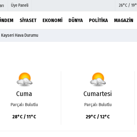
Üye Paneli
26°C / 19°
arı
ÜNDEM
SIYASET
EKONOMI
DÜNYA
POLITIKA
MAGAZIN
6 Kayseri Hava Durumu
mu
Köşe Yazarları
şetleri
Video Galeri
Foto Galeri
r
Etkinlikler
Cuma
Cumartesi
Parçalı Bulutlu
Parçalı Bulutlu
28°C / 11°C
29°C / 12°C