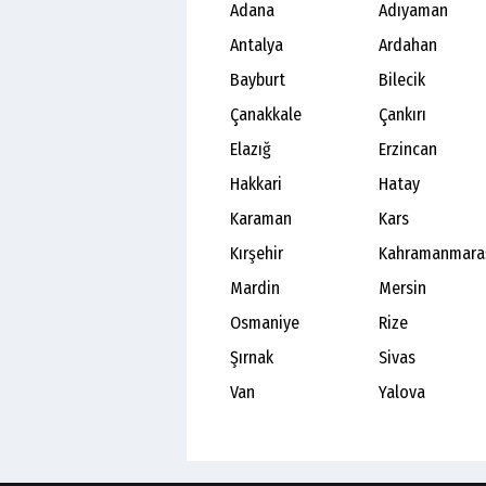
Adana
Adıyaman
Antalya
Ardahan
Bayburt
Bilecik
Çanakkale
Çankırı
Elazığ
Erzincan
Hakkari
Hatay
Karaman
Kars
Kırşehir
Kahramanmara
Mardin
Mersin
Osmaniye
Rize
Şırnak
Sivas
Van
Yalova