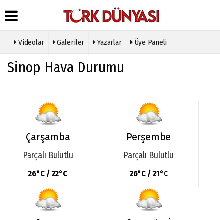
Videolar
Galeriler
Yazarlar
Üye Paneli
Üye Paneli
Hava
Köşe
Künye
Sinop Hava Durumu
Durumu
Yazarları
Haber
İletişim
Arşivi
Gazete
Video
Çerez
Manşetleri
Galeri
Gazete
Politikası
Arşivi
Anketler
Foto
Gizlilik
Galeri
Günün
Biyografiler
İlkeleri
Haberleri
Etkinlikler
Çarşamba
Perşembe
Parçalı Bulutlu
Parçalı Bulutlu
26°C / 22°C
26°C / 21°C