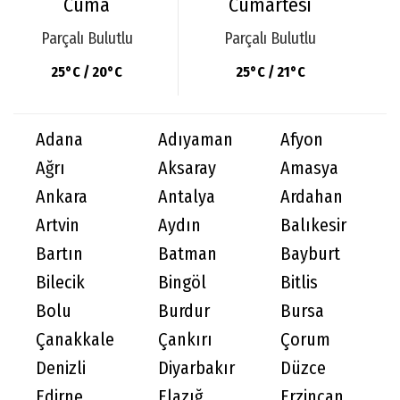
Cuma
Cumartesi
Parçalı Bulutlu
Parçalı Bulutlu
25°C / 20°C
25°C / 21°C
Adana
Adıyaman
Afyon
Ağrı
Aksaray
Amasya
Ankara
Antalya
Ardahan
Artvin
Aydın
Balıkesir
Bartın
Batman
Bayburt
Bilecik
Bingöl
Bitlis
Bolu
Burdur
Bursa
Çanakkale
Çankırı
Çorum
Denizli
Diyarbakır
Düzce
Edirne
Elazığ
Erzincan