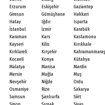
Erzurum
Eskişehir
Gaziantep
Giresun
Gümüşhane
Hakkari
Hatay
Iğdır
Isparta
İstanbul
İzmir
Karabük
Karaman
Kars
Kastamonu
Kayseri
Kilis
Kırıkkale
Kırklareli
Kırşehir
Kahramanmara
Kocaeli
Konya
Kütahya
Malatya
Manisa
Mardin
Mersin
Muğla
Muş
Nevşehir
Niğde
Ordu
Osmaniye
Rize
Sakarya
Samsun
Şanlıurfa
Siirt
Sinop
Şırnak
Sivas