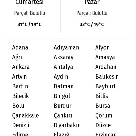
Cumartesi
Pazar
Parçalı Bulutlu
Parçalı Bulutlu
31°C / 19°C
33°C / 19°C
Adana
Adıyaman
Afyon
Ağrı
Aksaray
Amasya
Ankara
Antalya
Ardahan
Artvin
Aydın
Balıkesir
Bartın
Batman
Bayburt
Bilecik
Bingöl
Bitlis
Bolu
Burdur
Bursa
Çanakkale
Çankırı
Çorum
Denizli
Diyarbakır
Düzce
Edirne
Elazığ
Erzincan