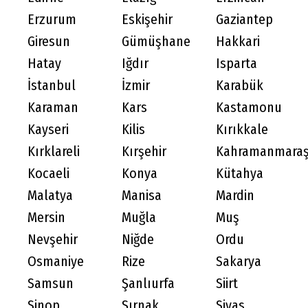
Erzurum
Eskişehir
Gaziantep
Giresun
Gümüşhane
Hakkari
Hatay
Iğdır
Isparta
İstanbul
İzmir
Karabük
Karaman
Kars
Kastamonu
Kayseri
Kilis
Kırıkkale
Kırklareli
Kırşehir
Kahramanmara
Kocaeli
Konya
Kütahya
Malatya
Manisa
Mardin
Mersin
Muğla
Muş
Nevşehir
Niğde
Ordu
Osmaniye
Rize
Sakarya
Samsun
Şanlıurfa
Siirt
Sinop
Şırnak
Sivas