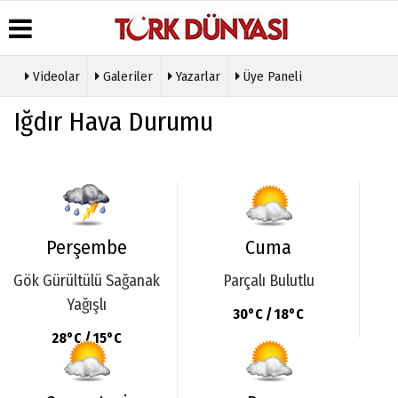
Videolar
Galeriler
Yazarlar
Üye Paneli
Üye Paneli
Hava
Köşe
Künye
Iğdır Hava Durumu
Durumu
Yazarları
Haber
İletişim
Arşivi
Gazete
Video
Çerez
Manşetleri
Galeri
Gazete
Politikası
Arşivi
Anketler
Foto
Gizlilik
Galeri
Günün
Biyografiler
İlkeleri
Haberleri
Etkinlikler
Perşembe
Cuma
Gök Gürültülü Sağanak
Parçalı Bulutlu
Yağışlı
30°C / 18°C
28°C / 15°C