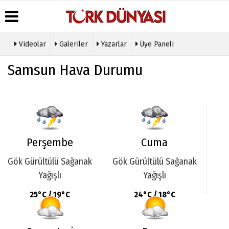
Videolar
Galeriler
Yazarlar
Üye Paneli
Üye Paneli
Hava
Köşe
Künye
Samsun Hava Durumu
Durumu
Yazarları
Haber
İletişim
Arşivi
Gazete
Video
Çerez
Manşetleri
Galeri
Gazete
Politikası
Arşivi
Anketler
Foto
Gizlilik
Galeri
Günün
Biyografiler
İlkeleri
Haberleri
Etkinlikler
Perşembe
Cuma
Gök Gürültülü Sağanak
Gök Gürültülü Sağanak
Yağışlı
Yağışlı
25°C / 19°C
24°C / 18°C