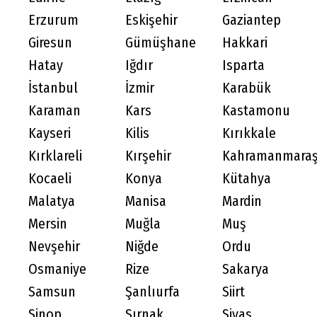
Erzurum
Eskişehir
Gaziantep
Giresun
Gümüşhane
Hakkari
Hatay
Iğdır
Isparta
İstanbul
İzmir
Karabük
Karaman
Kars
Kastamonu
Kayseri
Kilis
Kırıkkale
Kırklareli
Kırşehir
Kahramanmara
Kocaeli
Konya
Kütahya
Malatya
Manisa
Mardin
Mersin
Muğla
Muş
Nevşehir
Niğde
Ordu
Osmaniye
Rize
Sakarya
Samsun
Şanlıurfa
Siirt
Sinop
Şırnak
Sivas