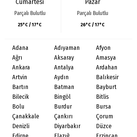
Cumartesi
Pazar
Parçalı Bulutlu
Parçalı Bulutlu
25°C / 17°C
26°C / 17°C
Adana
Adıyaman
Afyon
Ağrı
Aksaray
Amasya
Ankara
Antalya
Ardahan
Artvin
Aydın
Balıkesir
Bartın
Batman
Bayburt
Bilecik
Bingöl
Bitlis
Bolu
Burdur
Bursa
Çanakkale
Çankırı
Çorum
Denizli
Diyarbakır
Düzce
Edirne
Elazığ
Erzincan