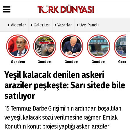
Videolar
Galeriler
Yazarlar
Üye Paneli
Üye Paneli
Hava
Köşe
Künye
Durumu
Yazarları
Haber
İletişim
Arşivi
Gazete
Video
Çerez
Manşetleri
Galeri
Gazete
Politikası
Gündem
Gündem
Gündem
Gündem
Günd
Arşivi
Anketler
Foto
Gizlilik
Galeri
Günün
Biyografiler
İlkeleri
Yeşil kalacak denilen askeri
Haberleri
Etkinlikler
araziler peşkeşte: Sarı sitede bile
satılıyor
15 Temmuz Darbe Girişimi'nin ardından boşaltılan
ve yeşil kalacak sözü verilmesine rağmen Emlak
Konut'un konut projesi yaptığı askeri araziler