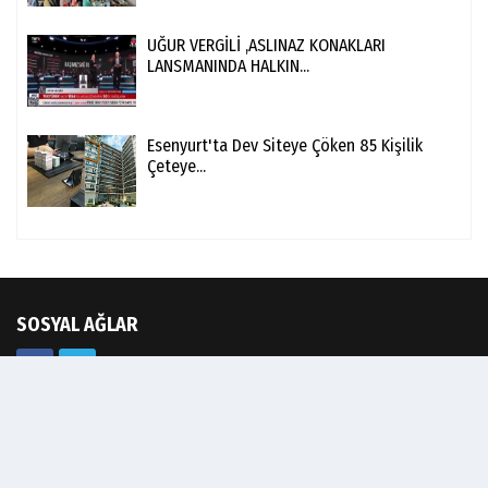
UĞUR VERGİLİ ,ASLINAZ KONAKLARI
LANSMANINDA HALKIN...
Esenyurt'ta Dev Siteye Çöken 85 Kişilik
Çeteye...
SOSYAL AĞLAR
Foto Galeri
Video Galeri
Köşe Yazarları
Biyografiler