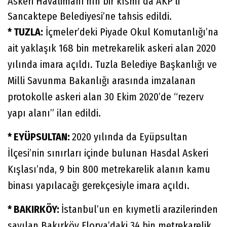
Askeri Havalimanı’nın bir kısmı da AKP’li
Sancaktepe Belediyesi’ne tahsis edildi.
* TUZLA:
İçmeler’deki Piyade Okul Komutanlığı’na
ait yaklaşık 168 bin metrekarelik askeri alan 2020
yılında imara açıldı. Tuzla Belediye Başkanlığı ve
Milli Savunma Bakanlığı arasında imzalanan
protokolle askeri alan 30 Ekim 2020’de “rezerv
yapı alanı” ilan edildi.
* EYÜPSULTAN:
2020 yılında da Eyüpsultan
İlçesi’nin sınırları içinde bulunan Hasdal Askeri
Kışlası’nda, 9 bin 800 metrekarelik alanın kamu
binası yapılacağı gerekçesiyle imara açıldı.
* BAKIRKÖY:
İstanbul’un en kıymetli arazilerinden
sayılan Bakırköy Florya’daki 34 bin metrekarelik