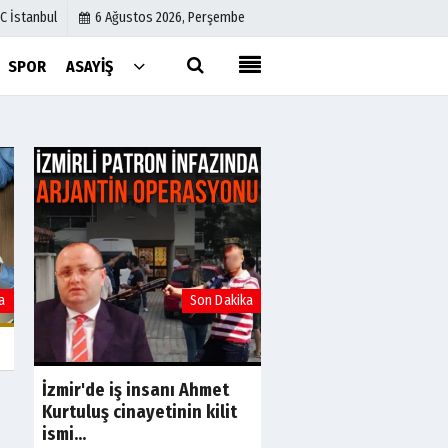
C İstanbul
6 Ağustos 2026, Perşembe
SPOR
ASAYIŞ
Künye
İletişim
Çerez Politikası
Gizlilik İlkeleri
a
Son Dakika
S
Avcılar Belediye Ba
Utku Caner Çaykara 
tahliye kararı
İzmir'de iş insanı Ahmet
Kurtuluş cinayetinin kilit
ismi...