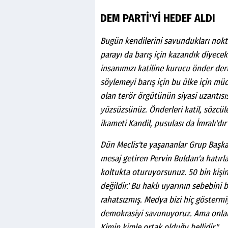
DEM PARTİ'Yİ HEDEF ALDI
Bugün kendilerini savundukları nokt
parayı da barış için kazandık diyece
insanımızı katiline kurucu önder de
söylemeyi barış için bu ülke için müca
olan terör örgütünün siyasi uzantısıs
yüzsüzsünüz. Önderleri katil, sözcüleri
ikameti Kandil, pusulası da İmralı'dır
Dün Meclis'te yaşananlar Grup Başkan
mesaj getiren Pervin Buldan'a hatır
koltukta oturuyorsunuz. 50 bin kişini
değildir.' Bu haklı uyarının sebebini
rahatsızmış. Medya bizi hiç göstermiyo
demokrasiyi savunuyoruz. Ama onla
Kimin kimle ortak olduğu bellidir."