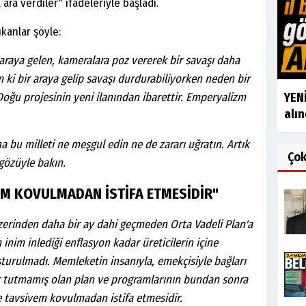
ara verdiler" ifadeleriyle başladı.
kanlar şöyle:
araya gelen, kameralara poz vererek bir savaşı daha
ki bir araya gelip savaşı durdurabiliyorken neden bir
oğu projesinin yeni ilanından ibarettir. Emperyalizm
YENİ
alın
a bu milleti ne meşgul edin ne de zararı uğratın. Artık
Ço
 gözüyle bakın.
EM KOVULMADAN İSTİFA ETMESİDİR"
zerinden daha bir ay dahi geçmeden Orta Vadeli Plan'a
 inim inlediği enflasyon kadar üreticilerin içine
urulmadı. Memleketin insanıyla, emekçisiyle bağları
 tutmamış olan plan ve programlarının bundan sonra
 tavsivem kovulmadan istifa etmesidir.