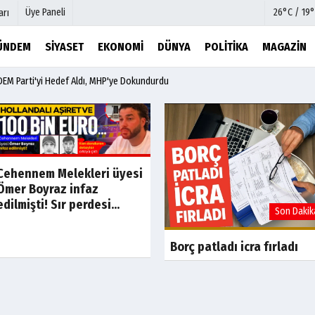
Üye Paneli
26°C / 19°
arı
ÜNDEM
SIYASET
EKONOMI
DÜNYA
POLITIKA
MAGAZIN
DEM Parti'yi Hedef Aldı, MHP'ye Dokundurdu
mu
Köşe Yazarları
şetleri
Video Galeri
Foto Galeri
r
Etkinlikler
Cehennem Melekleri üyesi
Ömer Boyraz infaz
edilmişti! Sır perdesi...
Son Dakika
Son Dakik
Borç patladı icra fırladı