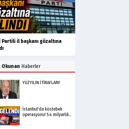
 Partili il başkanı gözaltına
dı
k Okunan
Haberler
YÜZYILIN İTİRAFLARI!
İstanbul'da köstebek
operasyonu! 5.4 milyarlık...