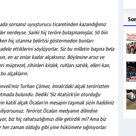
So
ada sorsanız uyuşturucu ticaretinden kazandığımız
kler nerdeyse. Sanki hiç teröre bulaşmamışlar, 50 bin
rken hiç utanma belirtisi göstermeden bunları
dele ettiklerini söylüyorlar. Siz bu milletin başına bela
ın, en az onlar kadar alçaksınız. Böylesine arsız ve
 müptezel, zihinleri kiralık, ruhları satılık, elleri kan,
 bu alçakların.
veli'miz Turhan Çömez, İmralı'daki alçak teröristten
latmada bulundu. Dediki 'Siz Atatürk'ün oturduğu
n katili alçak Öcalan'ın mesajını taşımak sizin haddiniz
 biliyorsunuz. Terörist Öcalan medyanın dilindne
r, biz hiç rahatsızlığımızı dile getirdik mi? Ama biz
r h
er zaman olduğu gibi yine hükümete sığınıyorlar.