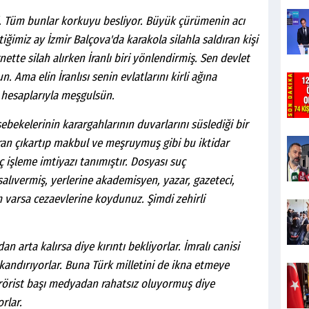
. Tüm bunlar korkuyu besliyor. Büyük çürümenin acı
ğimiz ay İzmir Balçova'da karakola silahla saldıran kişi
rnette silah alırken İranlı biri yönlendirmiş. Sen devlet
 Ama elin İranlısı senin evlatlarını kirli ağına
 hesaplarıyla meşgulsün.
şebekelerinin karargahlarının duvarlarını süslediği bir
ran çıkartıp makbul ve meşruymuş gibi bu iktidar
ç işleme imtiyazı tanımıştır. Dosyası suç
alıvermiş, yerlerine akademisyen, yazar, gazeteci,
m varsa cezaevlerine koydunuz. Şimdi zehirli
 arta kalırsa diye kırıntı bekliyorlar. İmralı canisi
 kandırıyorlar. Buna Türk milletini de ikna etmeye
terörist başı medyadan rahatsız oluyormuş diye
rlar.