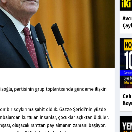
Avc
Çayk
işoğlu, partisinin grup toplantısında gündeme ilişkin
Ceh
Boyr
ldır bir soykırıma şahit olduk. Gazze Şeridi'nin yüzde
mbalardan kurtulan insanlar, çocuklar açlıktan öldüler.
şası, oluşacak ranttan pay almanın zamanı başlıyor.