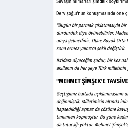
Savaşın mimarları şimdilik soykırıma 
Dervişoğlu'nun konuşmasında öne çı
"Bugün bir parmak çıklatmasıyla bir 
durdurduk diye övünebilirler. Madem 
araya gelmediniz. Olan; Büyük Orta D
sona ermez yalnızca şekil değiştirir.
İktidara diyeceğim şudur; bir kez dah
akıllanın da her şeye Türk milletinin
"MEHMET ŞİMŞEK'E TAVSİV
Geçtiğimiz haftada açıklanmasının ü
değinmiştik. Milletimizin altında inim
hapsedildiği açmaz da çözüme kavuşt
tamamen kopmuştur.
Bu güne kadar
da tutacağı yoktur. Mehmet Şimşek'e