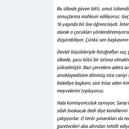
Bu ülkede güven bitti, umut tükendi
sonuçlarına mahkum ediliyoruz. Geçti
16 yaşında bir lise öğrencisiydi. İnte
olarak o çocukları yönlendiremiyorsun.
düşürebiliyor. Çünkü sen başkasının
Devlet büyükleriyle fotoğrafları suç 
ülkede, şucu kötü bir istisna olmakt
yükselmiştir. Bazı çevrelere adeta su
ansiklopedisine dönmüş nice caniyi s
belediye başkanı; size itiraz eden ki
meyvelerini topluyoruz.
Hala komisyonculuk oynuyor, Saray'dan
silah bırakacak dedi diye kendilerini
çalışıyorlar. O terör şımarıkları da 
gazetecileri aba altından tehdit ediyo