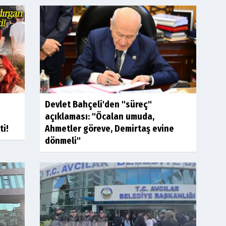
Devlet Bahçeli'den "süreç"
açıklaması: "Öcalan umuda,
Ahmetler göreve, Demirtaş evine
ti!
dönmeli"