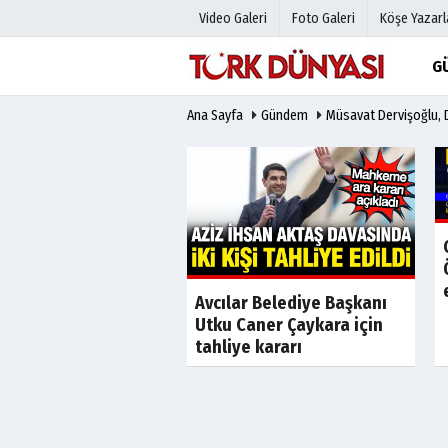
Video Galeri
Foto Galeri
Köşe Yazarl
G
Ana Sayfa
Gündem
Müsavat Dervişoğlu, 
Üye Paneli
Hava Duru
Haber Arşivi
Gazete Man
Gazete Arşivi
Anketler
Günün Haberleri
Biyografile
Son Dakika
Son Dakika
Avcılar Belediye Başkanı
de iş insanı Ahmet
Utku Caner Çaykara için
ş cinayetinin kilit
tahliye kararı