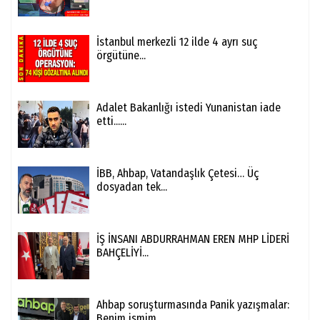
İstanbul merkezli 12 ilde 4 ayrı suç
örgütüne...
Adalet Bakanlığı istedi Yunanistan iade
etti......
İBB, Ahbap, Vatandaşlık Çetesi… Üç
dosyadan tek...
İŞ İNSANI ABDURRAHMAN EREN MHP LİDERİ
BAHÇELİYİ...
Ahbap soruşturmasında Panik yazışmalar:
Benim ismim...