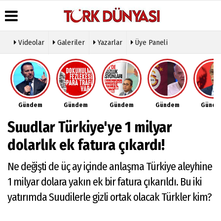
Videolar
Galeriler
Yazarlar
Üye Paneli
Üye Paneli
Hava
Köşe
Künye
Durumu
Yazarları
Haber
İletişim
Arşivi
Gazete
Video
Çerez
Manşetleri
Galeri
Gazete
Politikası
Gündem
Gündem
Gündem
Gündem
Günd
Arşivi
Anketler
Foto
Gizlilik
Galeri
Günün
Biyografiler
İlkeleri
Suudlar Türkiye'ye 1 milyar
Haberleri
Etkinlikler
dolarlık ek fatura çıkardı!
Ne değişti de üç ay içinde anlaşma Türkiye aleyhine
1 milyar dolara yakın ek bir fatura çıkarıldı. Bu iki
yatırımda Suudilerle gizli ortak olacak Türkler kim?