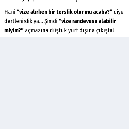
Hani
“vize alırken bir terslik olur mu acaba?”
diye
dertlenirdik ya… Şimdi
“vize randevusu alabilir
miyim?”
açmazına düştük yurt dışına çıkışta!
***
Avrupa’ya gitmek artık bir seyahat planı değil,
başlı başına bir macera… Paran varsa yancıkta
ancak onunla aşıyorsun önüne çıkartılan
engelleri bu yolda…
Karşımızda
dijital bir mafya, küresel bir tekel ve
vatandaşın cebine hortum bağlamış devasa bir
çark
var. İnsanları soymak için hem robotları hem
de dev şirketleri devreye soktular, devletin de kılı