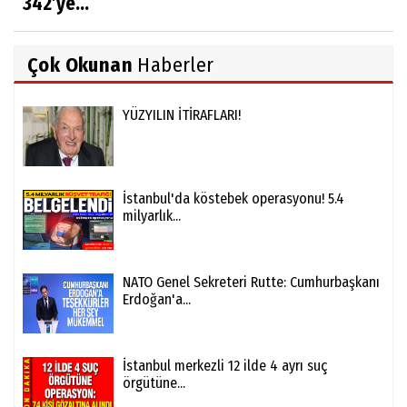
342’ye...
Çok Okunan
Haberler
YÜZYILIN İTİRAFLARI!
İstanbul'da köstebek operasyonu! 5.4
milyarlık...
NATO Genel Sekreteri Rutte: Cumhurbaşkanı
Erdoğan'a...
İstanbul merkezli 12 ilde 4 ayrı suç
örgütüne...