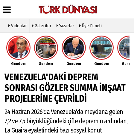
Videolar
Galeriler
Yazarlar
Üye Paneli
Üye Paneli
Hava
Köşe
Künye
Durumu
Yazarları
Haber
İletişim
Arşivi
Gazete
Video
Çerez
Manşetleri
Galeri
Gazete
Politikası
Gündem
Gündem
Gündem
Gündem
Günd
Arşivi
Anketler
Foto
Gizlilik
Galeri
Günün
Biyografiler
İlkeleri
VENEZUELA'DAKİ DEPREM
Haberleri
Etkinlikler
SONRASI GÖZLER SUMMA İNŞAAT
PROJELERİNE ÇEVRİLDİ
24 Haziran 2026'da Venezuela'da meydana gelen
7,2 ve 7,5 büyüklüğündeki çifte depremin ardından,
La Guaira eyaletindeki bazı sosyal konut