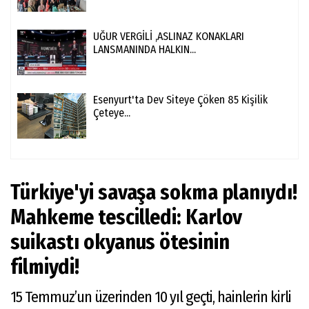
UĞUR VERGİLİ ,ASLINAZ KONAKLARI
LANSMANINDA HALKIN...
Esenyurt'ta Dev Siteye Çöken 85 Kişilik
Çeteye...
Türkiye'yi savaşa sokma planıydı!
Mahkeme tescilledi: Karlov
suikastı okyanus ötesinin
filmiydi!
15 Temmuz’un üzerinden 10 yıl geçti, hainlerin kirli