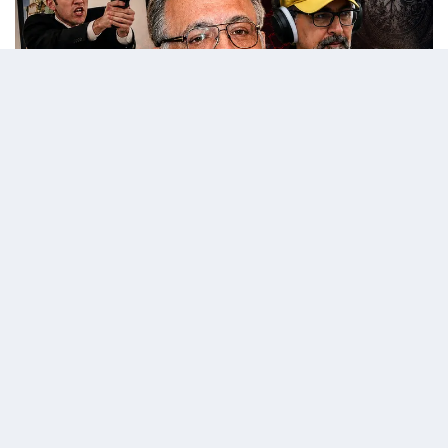
06 Temmuz 2026 - 07:59
Editör:
admin
15 Temmuz gecesi Türk milletinin iradesine