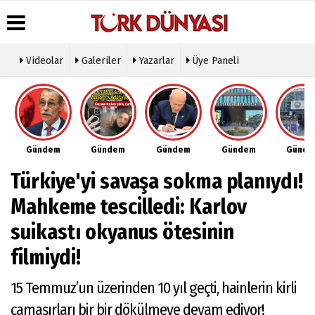
Videolar
Galeriler
Yazarlar
Üye Paneli
Üye Paneli
Hava
Köşe
Künye
Durumu
Yazarları
Haber
İletişim
Arşivi
Gazete
Video
Çerez
Manşetleri
Galeri
Gazete
Politikası
Gündem
Gündem
Gündem
Gündem
Günd
Arşivi
Anketler
Foto
Gizlilik
Galeri
Günün
Biyografiler
İlkeleri
Türkiye'yi savaşa sokma planıydı!
Haberleri
Etkinlikler
Mahkeme tescilledi: Karlov
suikastı okyanus ötesinin
filmiydi!
15 Temmuz’un üzerinden 10 yıl geçti, hainlerin kirli
çamaşırları bir bir dökülmeye devam ediyor!