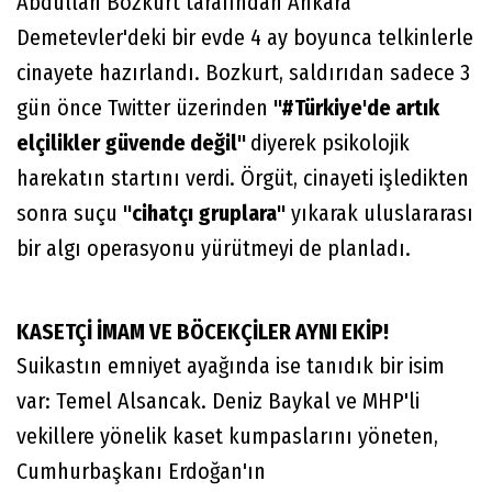
Abdullah Bozkurt tarafından Ankara
Demetevler'deki bir evde 4 ay boyunca telkinlerle
cinayete hazırlandı. Bozkurt, saldırıdan sadece 3
gün önce Twitter üzerinden
"#Türkiye'de artık
elçilikler güvende değil"
diyerek psikolojik
harekatın startını verdi. Örgüt, cinayeti işledikten
sonra suçu
"cihatçı gruplara"
yıkarak uluslararası
bir algı operasyonu yürütmeyi de planladı.
KASETÇİ İMAM VE BÖCEKÇİLER AYNI EKİP!
Suikastın emniyet ayağında ise tanıdık bir isim
var: Temel Alsancak. Deniz Baykal ve MHP'li
vekillere yönelik kaset kumpaslarını yöneten,
Cumhurbaşkanı Erdoğan'ın