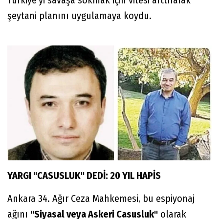
Türkiye'yi savaşa sokmak için vitesi arttırarak
şeytani planını uygulamaya koydu.
YARGI "CASUSLUK" DEDİ: 20 YIL HAPİS
Ankara 34. Ağır Ceza Mahkemesi, bu espiyonaj
ağını
"Siyasal veya Askeri Casusluk"
olarak