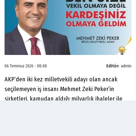
06 Temmuz 2026 - 08:08
Editör:
admin
AKP’den iki kez milletvekili adayı olan ancak
seçilemeyen iş insanı Mehmet Zeki Peker’in
şirketleri, kamudan aldığı milyarlık ihaleler ile
dikkat çekiyor.
Şirketler, Karayolları Genel Müdürlüğü, TOKİ ve
Sağlık Bakanlığı’nın açtığı çok sayıda büyük