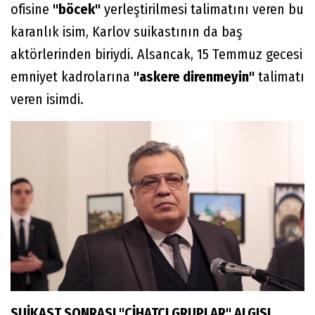
ofisine
"böcek"
yerleştirilmesi talimatını veren bu
karanlık isim, Karlov suikastının da baş
aktörlerinden biriydi. Alsancak, 15 Temmuz gecesi
emniyet kadrolarına
"askere direnmeyin"
talimatı
veren isimdi.
SUİKAST SONRASI "CİHATÇI GRUPLAR" ALGISI