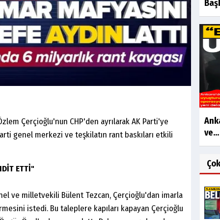
Başk
Anka
zlem Çerçioğlu'nun CHP'den ayrılarak AK Parti'ye
ve...
rti genel merkezi ve teşkilatın rant baskıları etkili
Ço
DİT ETTİ"
l ve milletvekili Bülent Tezcan, Çerçioğlu'dan imarla
mesini istedi. Bu taleplere kapıları kapayan Çerçioğlu