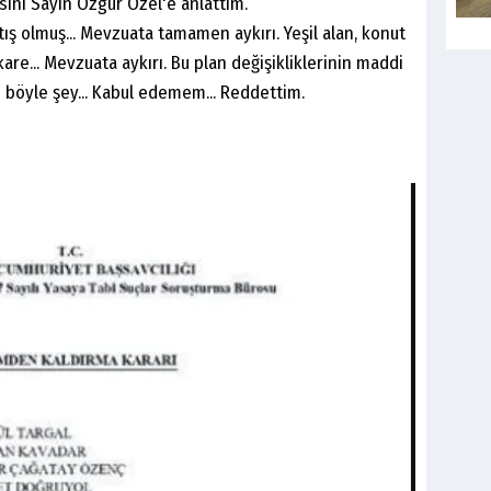
sini Sayın Özgür Özel'e anlattım.
ış olmuş... Mevzuata tamamen aykırı. Yeşil alan, konut
kare... Mevzuata aykırı. Bu plan değişikliklerinin maddi
lmaz böyle şey... Kabul edemem... Reddettim.