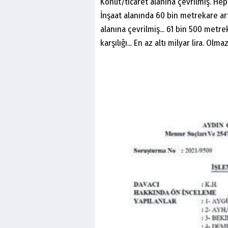
Konut/ticaret alanına çevrilmiş. Hep
İnşaat alanında 60 bin metrekare art
alanına çevrilmiş... 61 bin 500 metre
karşılığı... En az altı milyar lira. O