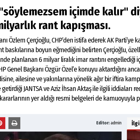
"söylemezsem içimde kalır" d
ilyarlık rant kapışması.
nı Özlem Çerçioğlu, CHP’den istifa ederek AK Parti’ye k
rant baskılarına boyun eğmediğini belirten Çerçioğlu, öz
e planlanan 6 milyar liralık imar rantını engellediği içi
 CHP Genel Başkanı Özgür Özel’e konuyu aktardığını anca
isine, ailesine ve yakınlarına yönelik ağır bir iftira kamp
getirdiği JANTSA ve Aziz İhsan Aktaş ile ilgili iddiaları 
ararlarının yer aldığı resmi belgeleri de kamuoyuyla payl
İlg
Editor:
admin