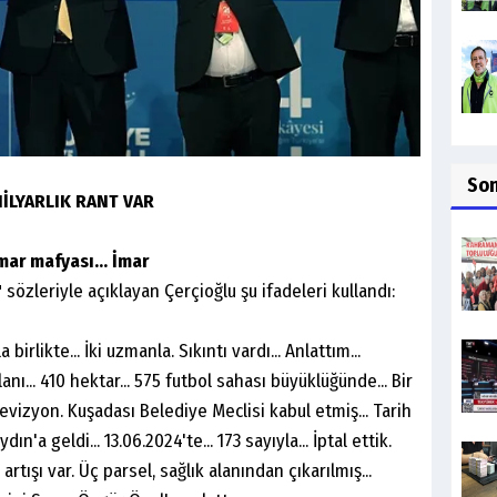
So
MİLYARLIK RANT VAR
mar
mafyası...
İmar
"
sözleriyle açıklayan Çerçioğlu şu ifadeleri kullandı:
birlikte... İki uzmanla. Sıkıntı vardı... Anlattım...
anı... 410 hektar... 575 futbol sahası büyüklüğünde... Bir
evizyon. Kuşadası Belediye Meclisi kabul etmiş... Tarih
ın'a geldi... 13.06.2024'te... 173 sayıyla... İptal ettik.
l artışı var. Üç parsel, sağlık alanından çıkarılmış...