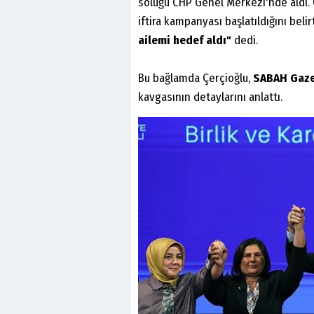
soluğu CHP Genel Merkezi'nde aldı. 
iftira kampanyası başlatıldığını beli
ailemi hedef aldı"
dedi.
Bu bağlamda Çerçioğlu,
SABAH Gazet
kavgasının detaylarını anlattı.