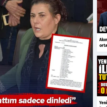
Akın
orta
Yeni