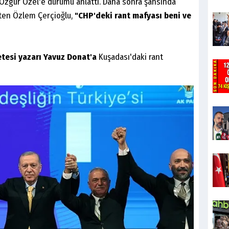
Özgür Özel'e durumu anlattı. Daha sonra şahsında
rten Özlem Çerçioğlu,
"CHP'deki rant mafyası beni ve
esi yazarı Yavuz Donat'a
Kuşadası'daki rant