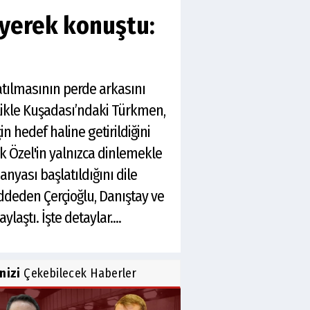
iyerek konuştu:
atılmasının perde arkasını
ellikle Kuşadası’ndaki Türkmen,
n hedef haline getirildiğini
k Özel'in yalnızca dinlemekle
anyası başlatıldığını dile
reddeden Çerçioğlu, Danıştay ve
aştı. İşte detaylar....
inizi
Çekebilecek Haberler