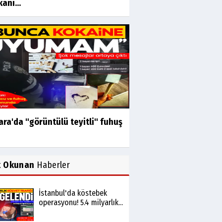
anı...
ra'da "görüntülü teyitli" fuhuş
k Okunan
Haberler
İstanbul'da köstebek
operasyonu! 5.4 milyarlık...