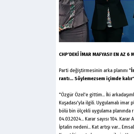
CHP'DEKİ İMAR MAFYASI! EN AZ 6 
Parti değiştirmesinin arka planını "
İ
rantı...
Söylemezsem
içimde
kalır
"Özgür Özel'e gittim... İki arkadaşımla 
Kuşadası'yla ilgili. Uygulamalı imar pl
bölü bin ölçekli uygulama planında r
04.03.2024... Karar sayısı 104. Karar Ayd
İptalin nedeni... Kat artışı var... Emsa