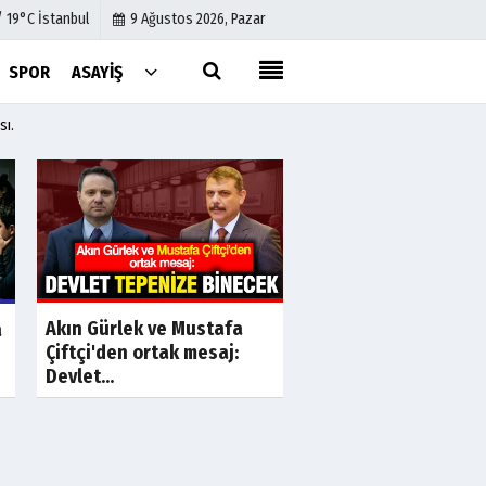
/ 19°C İstanbul
9 Ağustos 2026, Pazar
SPOR
ASAYIŞ
sı.
Künye
İletişim
Çerez Politikası
Gizlilik İlkeleri
a
Son Dakika
S
Akın Gürlek ve Mustafa
Özgür Özel'in rüşve
a
Çiftçi'den ortak mesaj:
başkanları! Değişim
Devlet...
vaadi...