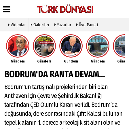
Videolar
Galeriler
Yazarlar
Üye Paneli
Üye Paneli
Hava
Köşe
Künye
Durumu
Yazarları
Haber
İletişim
Arşivi
Gazete
Video
Çerez
Manşetleri
Galeri
Gazete
Politikası
Gündem
Gündem
Gündem
Gündem
Günd
Arşivi
Anketler
Foto
Gizlilik
Galeri
Günün
Biyografiler
İlkeleri
BODRUM'DA RANTA DEVAM...
Haberleri
Etkinlikler
Bodrum'un tartışmalı projelerinden biri olan
Anthaven için Çevre ve Şehircilik Bakanlığı
tarafından ÇED Olumlu Kararı verildi. Bodrum’da
doğusunda, dere sonrasındaki Çıfıt Kalesi bulunan
tepelik alanın 1. derece arkeolojik sit alanı olan ve