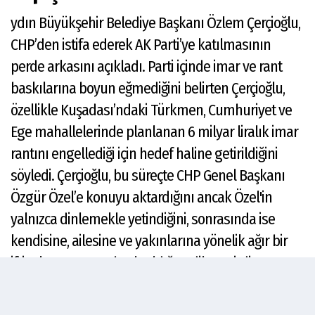
ydın Büyükşehir Belediye Başkanı Özlem Çerçioğlu,
CHP’den istifa ederek AK Parti’ye katılmasının
perde arkasını açıkladı. Parti içinde imar ve rant
baskılarına boyun eğmediğini belirten Çerçioğlu,
özellikle Kuşadası’ndaki Türkmen, Cumhuriyet ve
Ege mahallelerinde planlanan 6 milyar liralık imar
rantını engellediği için hedef haline getirildiğini
söyledi. Çerçioğlu, bu süreçte CHP Genel Başkanı
Özgür Özel’e konuyu aktardığını ancak Özel'in
yalnızca dinlemekle yetindiğini, sonrasında ise
kendisine, ailesine ve yakınlarına yönelik ağır bir
iftira kampanyası başlatıldığını dile getirdi. Ayrıca
Özel’in gündeme getirdiği JANTSA ve Aziz İhsan
Aktaş ile ilgili iddiaları reddeden Çerçioğlu, Danıştay