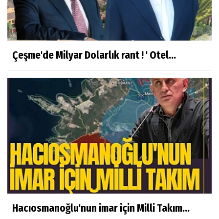
Çeşme'de Milyar Dolarlık rant ! ' Otel...
Hacıosmanoğlu'nun imar için Milli Takım...