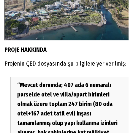
PROJE HAKKINDA
Projenin ÇED dosyasında şu bilgilere yer verilmiş:
“Mevcut durumda; 407 ada 6 numaralı
parselde otel ve villa/apart birimleri
olmak üzere toplam 247 birim (80 oda
otel+167 adet tatil evi) inşası
tamamlanmış olup yapı kullanma izinleri
alınmış, hak sahiplerine kat mülkiyet