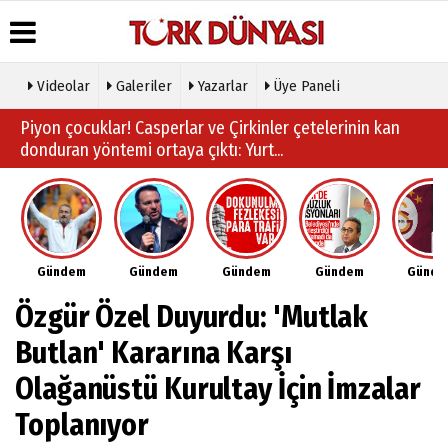
Videolar
Galeriler
Yazarlar
Üye Paneli
Üye Paneli
Hava
Köşe
Künye
Piyon çocuklar! Casperlar ve Çirkinler çetelerinin kan
Durumu
Yazarları
donduran yöntemi ortaya çıktı: Yurt...
Haber
İletişim
Arşivi
Gazete
Video
Çerez
Manşetleri
Galeri
Gazete
Politikası
Arşivi
Anketler
Foto
Gizlilik
Galeri
Günün
Biyografiler
İlkeleri
Haberleri
Etkinlikler
Gündem
Gündem
Gündem
Gündem
Günd
Özgür Özel Duyurdu: 'Mutlak
Butlan' Kararına Karşı
Olağanüstü Kurultay İçin İmzalar
Toplanıyor