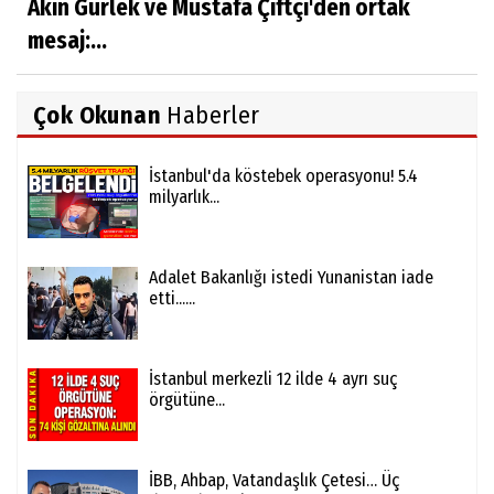
Akın Gürlek ve Mustafa Çiftçi'den ortak
mesaj:...
Çok Okunan
Haberler
İstanbul'da köstebek operasyonu! 5.4
milyarlık...
Adalet Bakanlığı istedi Yunanistan iade
etti......
İstanbul merkezli 12 ilde 4 ayrı suç
örgütüne...
İBB, Ahbap, Vatandaşlık Çetesi… Üç