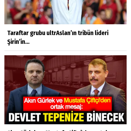
Taraftar grubu ultrAslan’ın tribün lideri
Şirin’in...