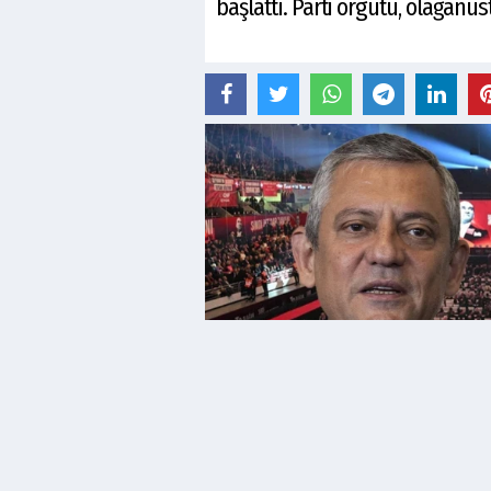
başlattı. Parti örgütü, olağanü