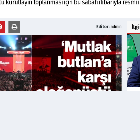
stü kurultayın toplanması için bu sabah itibarıyla resmi
İlg
Editor:
admin
HST
Canp