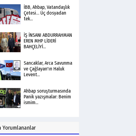
İBB, Ahbap, Vatandaşlık
Çetesi… Üç dosyadan
tek...
İŞ İNSANI ABDURRAHMAN
EREN MHP LİDERİ
BAHÇELİYİ...
Sancaklar, Arca Savunma
ve Çağlayan'ın Haluk
Levent...
Ahbap soruşturmasında
Panik yazışmalar: Benim
ismim...
n
Yorumlananlar