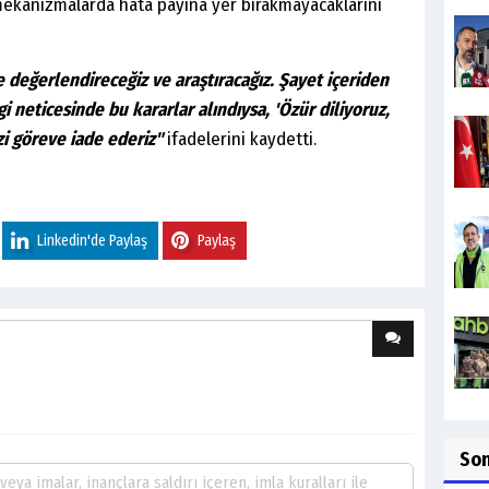
mekanizmalarda hata payına yer bırakmayacaklarını
le değerlendireceğiz ve araştıracağız. Şayet içeriden
lgi neticesinde bu kararlar alındıysa, 'Özür diliyoruz,
zi göreve iade ederiz"
ifadelerini kaydetti.
Linkedin'de Paylaş
Paylaş
So