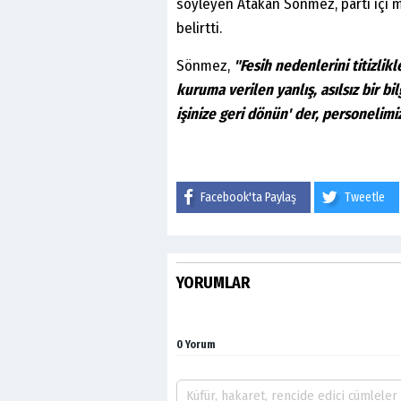
söyleyen Atakan Sönmez, parti içi 
belirtti.
Sönmez,
"Fesih nedenlerini titizlik
kuruma verilen yanlış, asılsız bir bi
işinize geri dönün' der, personelimi
Facebook'ta Paylaş
Tweetle
YORUMLAR
0 Yorum