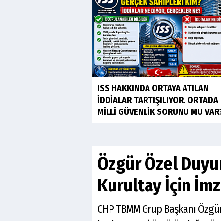
ISS HAKKINDA ORTAYA ATILAN
İDDİALAR TARTIŞILIYOR. ORTADA 
MİLLİ GÜVENLİK SORUNU MU VAR
Özgür Özel Duyur
Kurultay İçin İm
CHP TBMM Grup Başkanı Özgür Ö