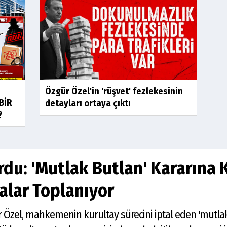
Özgür Özel'in 'rüşvet' fezlekesinin
BİR
detayları ortaya çıktı
?
du: 'Mutlak Butlan' Kararına 
zalar Toplanıyor
zel, mahkemenin kurultay sürecini iptal eden 'mutlak