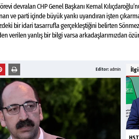
ı görevi devralan CHP Genel Başkanı Kemal Kılıçdaroğlu
n ve parti içinde büyük yankı uyandıran işten çıkarmal
ki bir idari tasarrufla gerçekleştiğini belirten Sönmez,
iden verilen yanlış bir bilgi varsa arkadaşlarımızdan özür
İlg
Editor:
admin
HST