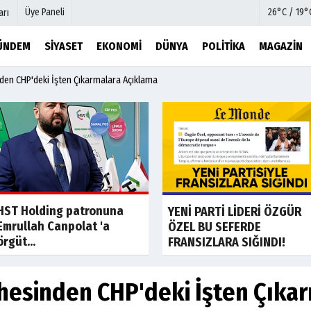
Üye Paneli
26°C / 19°
arı
ÜNDEM
SIYASET
EKONOMI
DÜNYA
POLITIKA
MAGAZIN
nden CHP'deki İşten Çıkarmalara Açıklama
mu
Köşe Yazarları
şetleri
Video Galeri
Foto Galeri
r
Etkinlikler
Son Dakika
Son Dakik
HST Holding patronuna
YENİ PARTİ LİDERİ ÖZGÜR
Emrullah Canpolat 'a
ÖZEL BU SEFERDE
örgüt...
FRANSIZLARA SIĞINDI!
phesinden CHP'deki İşten Çıka