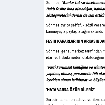
Sönmez,
"Bunlar tekrar incelenece
Haklı fesihe ikna olmadığım, hakka
sözleşmelerini derhal devam ettirir
Sönmez ayrıca şeffaflık sözü verere
kamuoyuyla paylaşılacağını aktardı.
FESİH KARARLARININ ARKASINDAK
Sönmez, genel merkez tarafından ma
idari ve hukuki neden olabileceğine i
"Parti kurumsal kimliğine ve isimler
yapılmış olması, personelin fiili ola
içeriden alınan istihbarat ve bilgiler
'HATA VARSA ÖZÜR DİLERİZ'
Sürecin tamamen adil ve verilere day