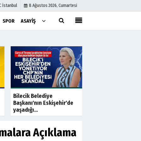
C İstanbul
8 Ağustos 2026, Cumartesi
SPOR
ASAYIŞ
Künye
İletişim
Çerez Politikası
Gizlilik İlkeleri
a
Son Dakika
S
Casperlar'a yeni da
Bilecik Belediye
cinayet 52 suç 70 m
Başkanı'nın Eskişehir'de
yaşadığı...
rmalara Açıklama