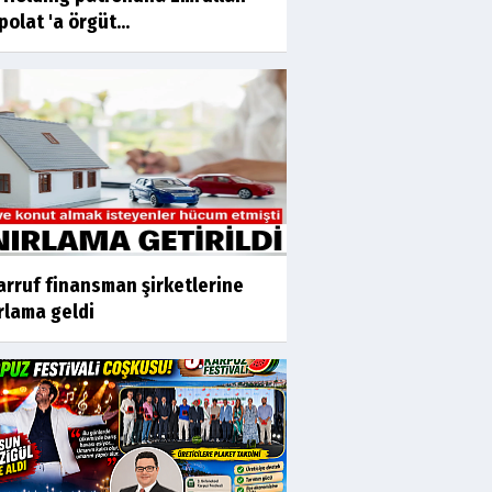
olat 'a örgüt...
arruf finansman şirketlerine
rlama geldi