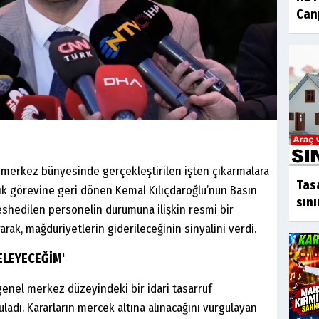
Canp
 merkez bünyesinde gerçekleştirilen işten çıkarmalara
Tas
lık görevine geri dönen Kemal Kılıçdaroğlu’nun Basın
sını
shedilen personelin durumuna ilişkin resmi bir
arak, mağduriyetlerin giderileceğinin sinyalini verdi.
ELEYECEĞİM'
enel merkez düzeyindeki bir idari tasarruf
uladı. Kararların mercek altına alınacağını vurgulayan