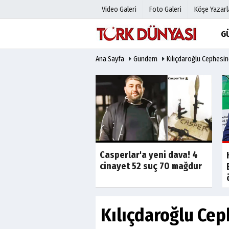
Video Galeri
Foto Galeri
Köşe Yazarl
G
Ana Sayfa
Gündem
Kılıçdaroğlu Cephesi
Üye Paneli
Hava Duru
Haber Arşivi
Gazete Man
Gazete Arşivi
Anketler
Günün Haberleri
Biyografile
Casperlar'a yeni dava! 4
Son Dakika
Son Dakika
k Belediye
cinayet 52 suç 70 mağdur
ı'nın Eskişehir'de
ı...
Kılıçdaroğlu Ce