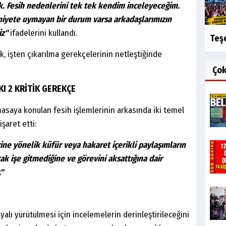
k. Fesih nedenlerini tek tek kendim inceleyeceğim.
niyete uymayan bir durum varsa arkadaşlarımızın
iz"
ifadelerini kullandı.
Teşe
k, işten çıkarılma gerekçelerinin netleştiğinde
Ço
I 2 KRİTİK GEREKÇE
saya konulan fesih işlemlerinin arkasında iki temel
şaret etti:
ine yönelik küfür veya hakaret içerikli paylaşımların
rak işe gitmediğine ve görevini aksattığına dair
."
alı yürütülmesi için incelemelerin derinleştirileceğini