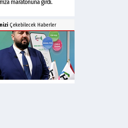
 imza maratonuna girdi.
inizi
Çekebilecek Haberler
 Holding patronuna Emrullah
olat 'a örgüt...