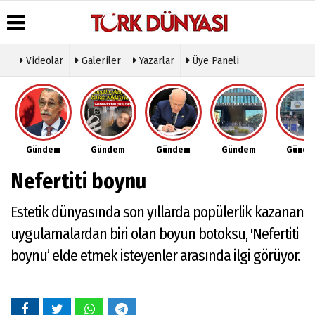
Videolar
Galeriler
Yazarlar
Üye Paneli
Üye Paneli
Hava
Köşe
Künye
Durumu
Yazarları
Haber
İletişim
Arşivi
Gazete
Video
Çerez
Manşetleri
Galeri
Gazete
Politikası
Gündem
Gündem
Gündem
Gündem
Günd
Arşivi
Anketler
Foto
Gizlilik
Galeri
Günün
Biyografiler
İlkeleri
Nefertiti boynu
Haberleri
Etkinlikler
Estetik dünyasında son yıllarda popülerlik kazanan
uygulamalardan biri olan boyun botoksu, 'Nefertiti
boynu’ elde etmek isteyenler arasında ilgi görüyor.