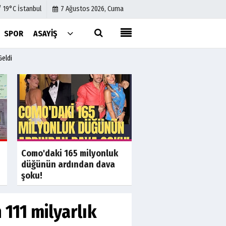
/ 19°C İstanbul
7 Ağustos 2026, Cuma
SPOR
ASAYIŞ
Geldi
Künye
İletişim
Çerez Politikası
Gizlilik İlkeleri
a
Son Dakika
S
Muhaliflerin bekledi
Como'daki 165 milyonluk
anket yüzde 97,1'de 
düğünün ardından dava
şoku!
111 milyarlık