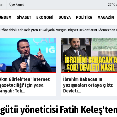
Üye Paneli
26°C 
arı
ÜNDEM
SIYASET
EKONOMI
DÜNYA
POLITIKA
MAGAZIN
öneticisi Fatih Keleş'ten 111 Milyarlık Vurgun! Rüşvet Dekontlarını Görmezden 
mu
Köşe Yazarları
şetleri
Video Galeri
Foto Galeri
r
Etkinlikler
Son Dakik
Akın Gürlek'ten 'internet
İbrahim Babacan'ın
gazeteciliği' için yasa
yazışmaları ortaya çıktı:
sinyali: Tek...
Devleti...
ütü yöneticisi Fatih Keleş'ten 