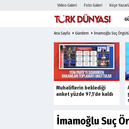
Video Galeri
Foto Galeri
Köşe Yazarl
G
Ana Sayfa
Gündem
İmamoğlu Suç Örgütü Y
Üye Paneli
Hava Duru
Haber Arşivi
Gazete Man
Gazete Arşivi
Anketler
Günün Haberleri
Biyografile
Son Dakika
Son Dakika
aki 165 milyonluk
Muhaliflerin beklediği
ün ardından dava
anket yüzde 97,1'de kaldı
İmamoğlu Suç Örg