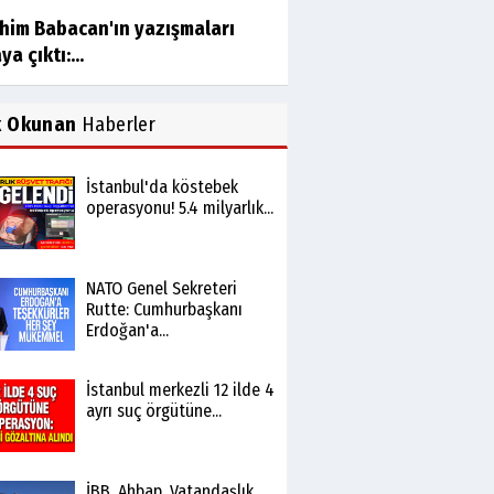
ahim Babacan'ın yazışmaları
ya çıktı:...
k Okunan
Haberler
İstanbul'da köstebek
operasyonu! 5.4 milyarlık...
NATO Genel Sekreteri
Rutte: Cumhurbaşkanı
Erdoğan'a...
İstanbul merkezli 12 ilde 4
ayrı suç örgütüne...
İBB, Ahbap, Vatandaşlık