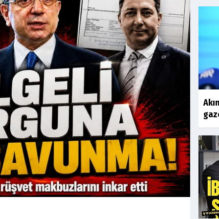
Akın
gaze