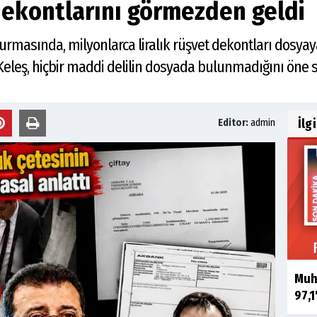
dekontlarını görmezden geldi
urmasında, milyonlarca liralık rüşvet dekontları dosyaya
eleş, hiçbir maddi delilin dosyada bulunmadığını öne 
İlg
Editor:
admin
Muha
97,1