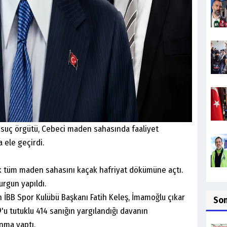
suç örgütü, Cebeci maden sahasında faaliyet
a ele geçirdi.
ak tüm maden sahasını kaçak hafriyat dökümüne açtı.
urgun yapıldı.
 İBB Spor Kulübü Başkanı Fatih Keleş, İmamoğlu çıkar
So
9'u tutuklu 414 sanığın yargılandığı davanın
nma yaptı.