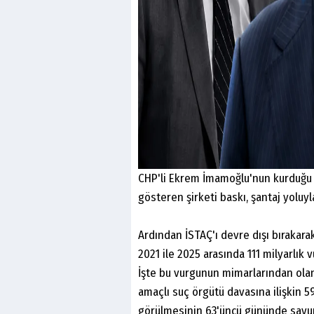
CHP'li Ekrem İmamoğlu'nun kurduğu 
gösteren şirketi baskı, şantaj yoluyl
Ardından İSTAÇ'ı devre dışı bırakar
2021 ile 2025 arasında 111 milyarlık v
İşte bu vurgunun mimarlarından olan
amaçlı suç örgütü davasına ilişkin 5
görülmesinin 63'üncü gününde savu