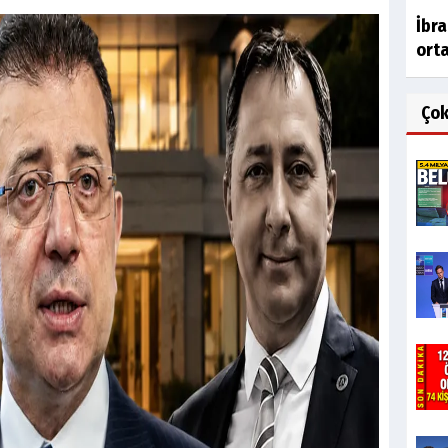
İbr
orta
Ço