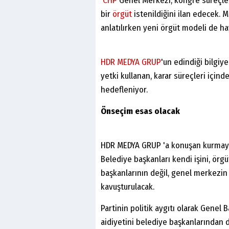
CHP
Genel Merkezi, kongre süreçle
bir
örgüt
istenildiğini ilan edecek. 
anlatılırken yeni örgüt modeli de ha
HDR MEDYA GRUP
'un edindiği bilgiy
yetki kullanan, karar süreçleri içind
hedefleniyor.
Önseçim esas olacak
HDR MEDYA GRUP 'a konuşan kurmaylar
Belediye başkanları kendi işini, örgü
başkanlarının değil, genel merkezin 
kavuşturulacak.
Partinin politik aygıtı olarak Genel 
aidiyetini belediye başkanlarından d