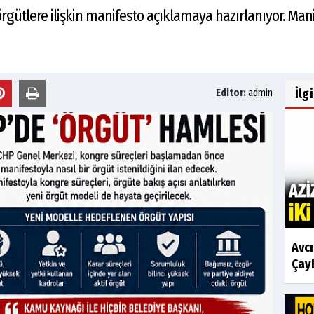
örgütlere ilişkin manifesto açıklamaya hazırlanıyor. Man
İlg
Editor:
admin
Avc
Çayk