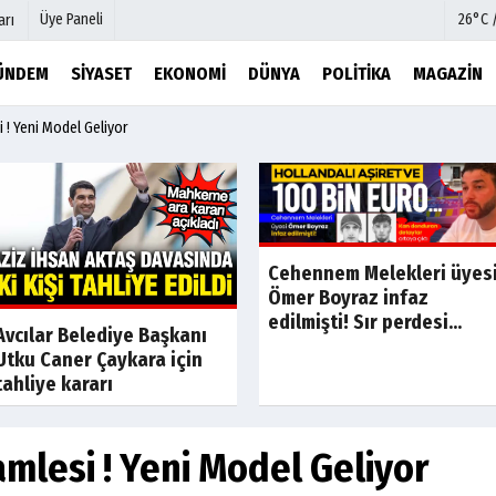
Üye Paneli
26°C 
arı
ÜNDEM
SIYASET
EKONOMI
DÜNYA
POLITIKA
MAGAZIN
 ! Yeni Model Geliyor
mu
Köşe Yazarları
şetleri
Video Galeri
Foto Galeri
r
Etkinlikler
Cehennem Melekleri üyes
Ömer Boyraz infaz
edilmişti! Sır perdesi...
Son Dakika
Son Dakik
Avcılar Belediye Başkanı
Utku Caner Çaykara için
tahliye kararı
amlesi ! Yeni Model Geliyor