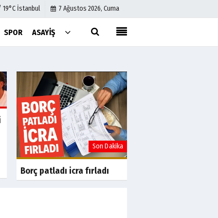
/ 19°C İstanbul
7 Ağustos 2026, Cuma
SPOR
ASAYIŞ
Künye
İletişim
Çerez Politikası
Gizlilik İlkeleri
i
a
Son Dakika
S
Uslu Group'tan Fina
Yeniden Yapılandır
başvurusu
Borç patladı icra fırladı