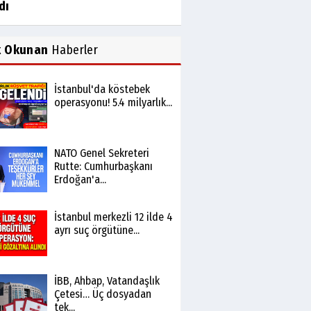
dı
k Okunan
Haberler
İstanbul'da köstebek
operasyonu! 5.4 milyarlık...
NATO Genel Sekreteri
Rutte: Cumhurbaşkanı
Erdoğan'a...
İstanbul merkezli 12 ilde 4
ayrı suç örgütüne...
İBB, Ahbap, Vatandaşlık
Çetesi… Üç dosyadan
tek...