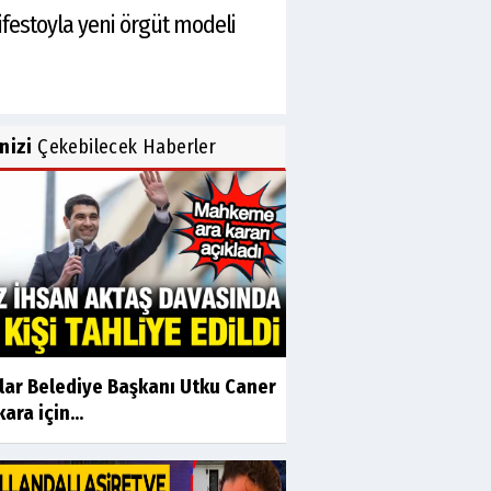
ifestoyla yeni örgüt modeli
inizi
Çekebilecek Haberler
ılar Belediye Başkanı Utku Caner
ara için...