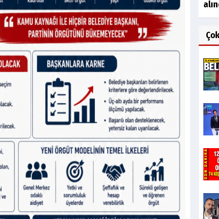
alın
Ço