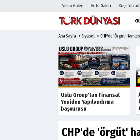
Video Galeri
Foto Galeri
Köşe Yazarl
G
Ana Sayfa
Siyaset
CHP'de 'örgüt' Hamlesi
Üye Paneli
Hava Duru
Haber Arşivi
Gazete Man
Gazete Arşivi
Anketler
Günün Haberleri
Biyografile
Son Dakika
Son Dakika
tladı icra fırladı
Uslu Group'tan Finansal
Yeniden Yapılandırma
başvurusu
CHP'de 'örgüt' h