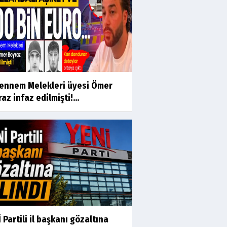
ennem Melekleri üyesi Ömer
az infaz edilmişti!...
 Partili il başkanı gözaltına