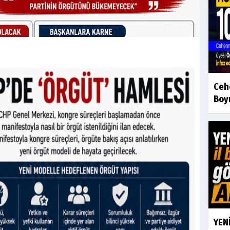
Ceh
Boyr
YENİ