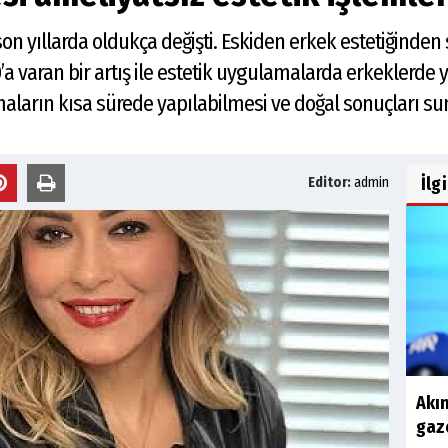
ı son yıllarda oldukça değişti. Eskiden erkek estetiğin
aran bir artış ile estetik uygulamalarda erkeklerde yer
maların kısa sürede yapılabilmesi ve doğal sonuçları sun
İlg
Editor:
admin
Akın
gaze