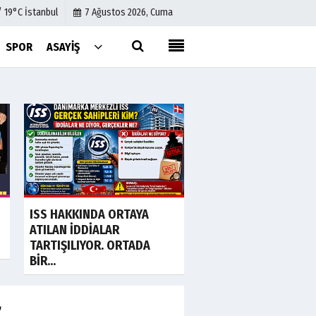
/ 19°C İstanbul
7 Ağustos 2026, Cuma
SPOR
ASAYIŞ
Künye
İletişim
Çerez Politikası
Gizlilik İlkeleri
a
Son Dakika
Akın Gürlek'ten 'int
ISS HAKKINDA ORTAYA
gazeteciliği' için ya
ATILAN İDDİALAR
sinyali: Tek...
TARTIŞILIYOR. ORTADA
BİR...
r