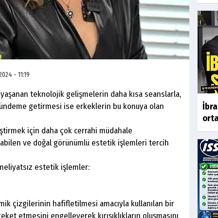
2024 - 11:19
yaşanan teknolojik gelişmelerin daha kısa seanslarla,
gündeme getirmesi ise erkeklerin bu konuya olan
İbr
orta
leştirmek için daha çok cerrahi müdahale
bilen ve doğal görünümlü estetik işlemleri tercih
meliyatsız estetik işlemler:
k çizgilerinin hafifletilmesi amacıyla kullanılan bir
reket etmesini engelleyerek kırışıklıkların oluşmasını