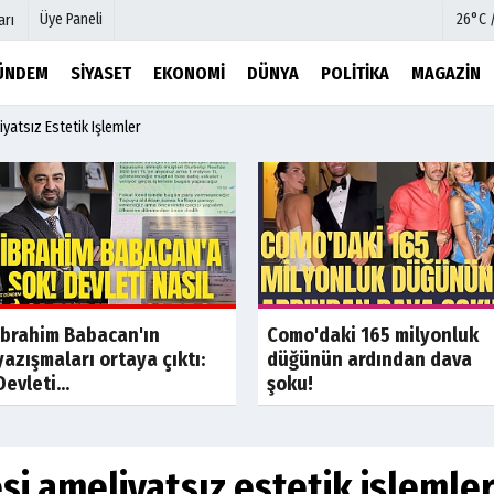
Üye Paneli
26°C 
arı
ÜNDEM
SIYASET
EKONOMI
DÜNYA
POLITIKA
MAGAZIN
yatsız Estetik Işlemler
mu
Köşe Yazarları
şetleri
Video Galeri
Foto Galeri
r
Etkinlikler
Son Dakika
Son Dakik
İbrahim Babacan'ın
Como'daki 165 milyonluk
yazışmaları ortaya çıktı:
düğünün ardından dava
Devleti...
şoku!
si ameliyatsız estetik işlemle