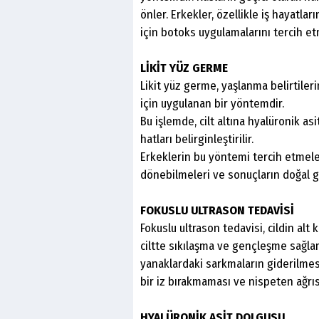
önler. Erkekler, özellikle iş hayat
için botoks uygulamalarını tercih et
LİKİT YÜZ GERME
Likit yüz germe, yaşlanma belirtile
için uygulanan bir yöntemdir.
Bu işlemde, cilt altına hyalüronik a
hatları belirginleştirilir.
Erkeklerin bu yöntemi tercih etmele
dönebilmeleri ve sonuçların doğal 
FOKUSLU ULTRASON TEDAVİSİ
Fokuslu ultrason tedavisi, cildin al
ciltte sıkılaşma ve gençleşme sağlam
yanaklardaki sarkmaların giderilmes
bir iz bırakmaması ve nispeten ağrı
HYALÜRONİK ASİT DOLGUSU