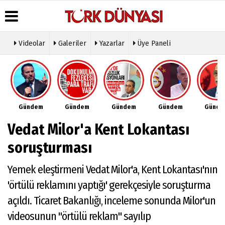
Videolar
Galeriler
Yazarlar
Üye Paneli
Üye Paneli
Hava
Köşe
Künye
Durumu
Yazarları
Haber
İletişim
Arşivi
Gazete
Video
Çerez
Manşetleri
Galeri
Gazete
Politikası
Gündem
Gündem
Gündem
Gündem
Günd
Arşivi
Anketler
Foto
Gizlilik
Galeri
Günün
Biyografiler
İlkeleri
Vedat Milor'a Kent Lokantası
Haberleri
Etkinlikler
soruşturması
Yemek eleştirmeni Vedat Milor'a, Kent Lokantası'nın
'örtülü reklamını yaptığı' gerekçesiyle soruşturma
açıldı. Ticaret Bakanlığı, inceleme sonunda Milor'un
videosunun "örtülü reklam" sayılıp