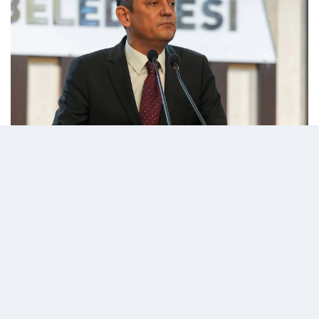
07 Mart 2025 - 13:10
Editör:
admin
Cumhuriyet Halk Partisi (CHP) Genel
Başkanı Özgür Özel, Beykoz Belediyesi önünde
açıkamalarda bulunuyor.
Beykoz Belediye Başkanı Alaattin Köseler'in
"ihaleye fesat karıştırmak" suçlamasıyşa
tutuklanması ve devamla İçişleri Bakanlığınca