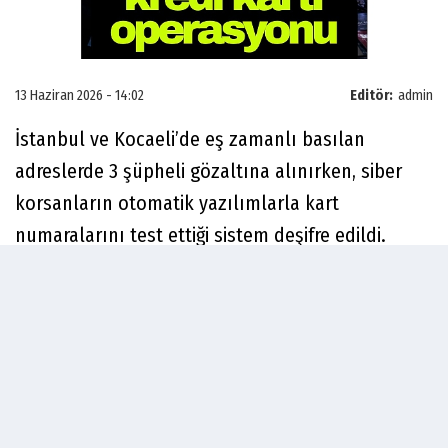
13 Haziran 2026 - 14:02
Editör:
admin
İstanbul ve Kocaeli’de eş zamanlı basılan
adreslerde 3 şüpheli gözaltına alınırken, siber
korsanların otomatik yazılımlarla kart
numaralarını test ettiği sistem deşifre edildi.
Milli İstihbarat Teşkilatı, çok sayıda vatandaşı
etkileyen kredi kartı şebekesini çökertti. MİT’in
koordinesinde Siber Güvenlik Başkanlığı (SGB),
Jandarma Genel Komutanlığı (JGK) ve Mali Suçları
Araştırma Kurulu Başkanlığının (MASAK) ortak
çalışmaları neticesinde İstanbul ve Kocaeli’de