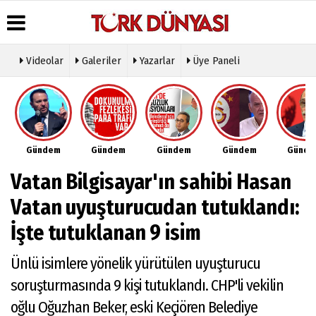
Videolar
Galeriler
Yazarlar
Üye Paneli
Üye Paneli
Hava
Köşe
Künye
Durumu
Yazarları
Haber
İletişim
Arşivi
Gazete
Video
Çerez
Manşetleri
Galeri
Gazete
Politikası
Gündem
Gündem
Gündem
Gündem
Günd
Arşivi
Anketler
Foto
Gizlilik
Galeri
Günün
Biyografiler
İlkeleri
Vatan Bilgisayar'ın sahibi Hasan
Haberleri
Etkinlikler
Vatan uyuşturucudan tutuklandı:
İşte tutuklanan 9 isim
Ünlü isimlere yönelik yürütülen uyuşturucu
soruşturmasında 9 kişi tutuklandı. CHP'li vekilin
oğlu Oğuzhan Beker, eski Keçiören Belediye