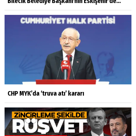
Bilecik Belediye Başkanı'nın Eskişehir'de...
CHP MYK’da ‘truva atı’ kararı