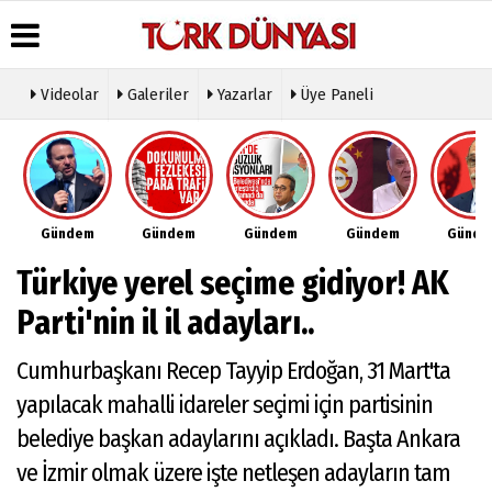
Videolar
Galeriler
Yazarlar
Üye Paneli
Üye Paneli
Hava
Köşe
Künye
Durumu
Yazarları
Haber
İletişim
Arşivi
Gazete
Video
Çerez
Manşetleri
Galeri
Gazete
Politikası
Gündem
Gündem
Gündem
Gündem
Günd
Arşivi
Anketler
Foto
Gizlilik
Galeri
Günün
Biyografiler
İlkeleri
Türkiye yerel seçime gidiyor! AK
Haberleri
Etkinlikler
Parti'nin il il adayları..
Cumhurbaşkanı Recep Tayyip Erdoğan, 31 Mart'ta
yapılacak mahalli idareler seçimi için partisinin
belediye başkan adaylarını açıkladı. Başta Ankara
ve İzmir olmak üzere işte netleşen adayların tam