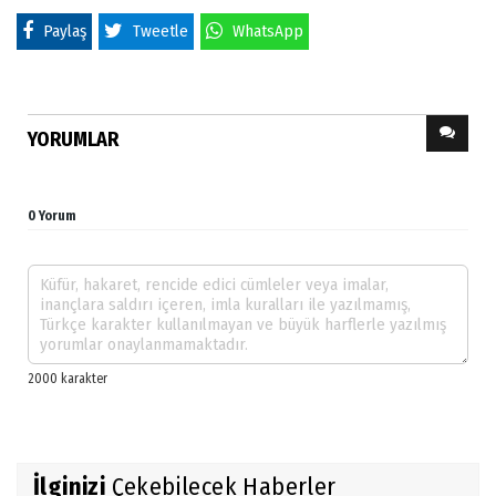
Paylaş
Tweetle
WhatsApp
YORUMLAR
0 Yorum
İlginizi
Çekebilecek Haberler