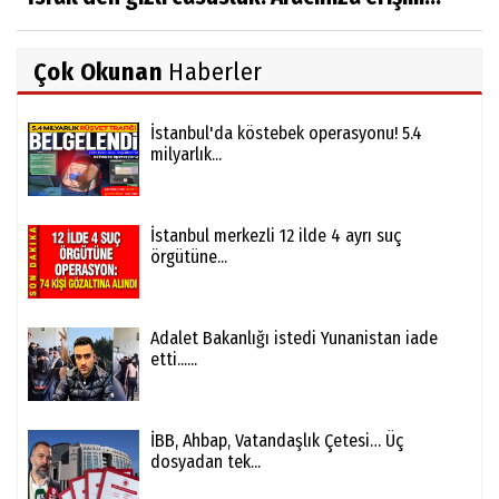
Çok Okunan
Haberler
İstanbul'da köstebek operasyonu! 5.4
milyarlık...
İstanbul merkezli 12 ilde 4 ayrı suç
örgütüne...
Adalet Bakanlığı istedi Yunanistan iade
etti......
İBB, Ahbap, Vatandaşlık Çetesi… Üç
dosyadan tek...