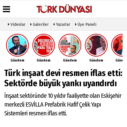
Videolar
Galeriler
Yazarlar
Üye Paneli
Üye Paneli
Hava
Köşe
Künye
Durumu
Yazarları
Haber
İletişim
Arşivi
Gazete
Video
Çerez
Manşetleri
Galeri
Gazete
Politikası
Gündem
Gündem
Gündem
Gündem
Günd
Arşivi
Anketler
Foto
Gizlilik
Galeri
Günün
Biyografiler
İlkeleri
Türk inşaat devi resmen iflas etti:
Haberleri
Etkinlikler
Sektörde büyük yankı uyandırdı
İnşaat sektöründe 10 yıldır faaliyette olan Eskişehir
merkezli ESVİLLA Prefabrik Hafif Çelik Yapı
Sistemleri resmen iflas etti.