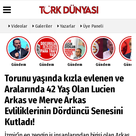
Videolar
Galeriler
Yazarlar
Üye Paneli
Üye Paneli
Hava
Köşe
Künye
Durumu
Yazarları
Haber
İletişim
Arşivi
Gazete
Video
Çerez
Manşetleri
Galeri
Gazete
Politikası
Gündem
Gündem
Gündem
Gündem
Günd
Arşivi
Anketler
Foto
Gizlilik
Galeri
Günün
Biyografiler
İlkeleri
Torunu yaşında kızla evlenen ve
Haberleri
Etkinlikler
Aralarında 42 Yaş Olan Lucien
Arkas ve Merve Arkas
Evliliklerinin Dördüncü Senesini
Kutladı!
İzmir’in en zengin iş insanlarından birisi olan Arkas