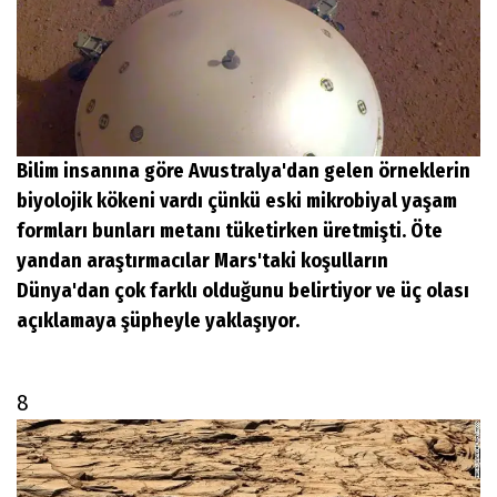
Bilim insanına göre Avustralya'dan gelen örneklerin
biyolojik kökeni vardı çünkü eski mikrobiyal yaşam
formları bunları metanı tüketirken üretmişti. Öte
yandan araştırmacılar Mars'taki koşulların
Dünya'dan çok farklı olduğunu belirtiyor ve üç olası
açıklamaya şüpheyle yaklaşıyor.
8