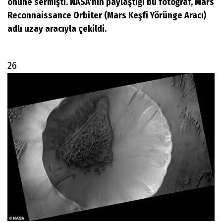
önüne sermişti. NASA'nın paylaştığı bu fotoğraf, Mars
Reconnaissance Orbiter (Mars Keşfi Yörünge Aracı)
adlı uzay aracıyla çekildi.
26