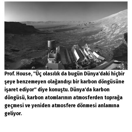
Prof. House, "Üç olasılık da bugün Dünya'daki hiçbir
şeye benzemeyen olağandışı bir karbon döngüsüne
işaret ediyor" diye konuştu. Dünya'da karbon
döngüsü, karbon atomlarının atmosferden toprağa
geçmesi ve yeniden atmosfere dönmesi anlamına
geliyor.