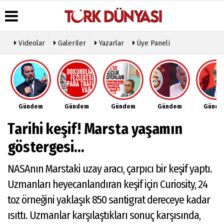
Videolar
Galeriler
Yazarlar
Üye Paneli
Üye Paneli
Hava
Köşe
Künye
Durumu
Yazarları
Haber
İletişim
Arşivi
Gazete
Video
Çerez
Manşetleri
Galeri
Gazete
Politikası
Gündem
Gündem
Gündem
Gündem
Günd
Arşivi
Anketler
Foto
Gizlilik
Galeri
Günün
Biyografiler
İlkeleri
Tarihi keşif! Marsta yaşamın
Haberleri
Etkinlikler
göstergesi...
NASAnın Marstaki uzay aracı, çarpıcı bir keşif yaptı.
Uzmanları heyecanlandıran keşif için Curiosity, 24
toz örneğini yaklaşık 850 santigrat dereceye kadar
ısıttı. Uzmanlar karşılaştıkları sonuç karşısında,