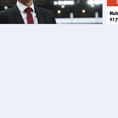
Muha
97,1
025 - 12:48
Akın
rmu'na (KAP) yapılan bildirimde şöyle denildi:
gaze
rektörlük görevi için Ole Gunnar Solskjaer ile