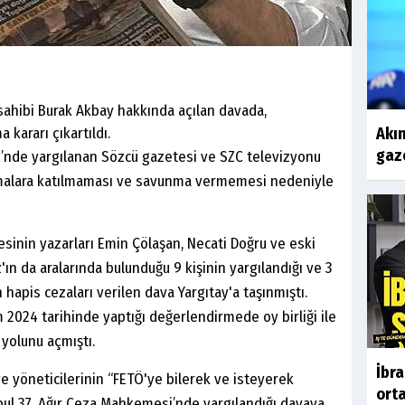
sahibi Burak Akbay hakkında açılan davada,
 kararı çıkartıldı.
Akın
gaze
i’nde yargılanan Sözcü gazetesi ve SZC televizyonu
şmalara katılmaması ve savunma vermemesi nedeniyle
esinin yazarları Emin Çölaşan, Necati Doğru ve eski
n da aralarında bulunduğu 9 kişinin yargılandığı ve 3
en hapis cezaları verilen dava Yargıtay'a taşınmıştı.
 2024 tarihinde yaptığı değerlendirmede oy birliği ile
 yolunu açmıştı.
İbr
e yöneticilerinin “FETÖ'ye bilerek ve isteyerek
orta
nbul 37. Ağır Ceza Mahkemesi’nde yargılandığı davaya