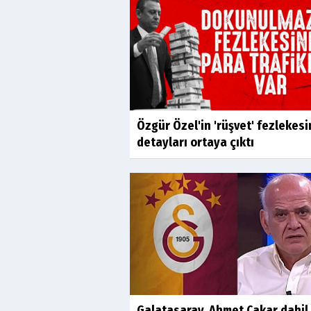
Özgür Özel'in 'rüşvet' fezlekesi
detayları ortaya çıktı
Galatasaray, Ahmet Çakar dahil