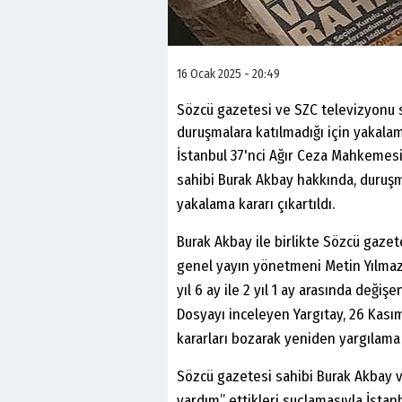
16 Ocak 2025 - 20:49
Sözcü gazetesi ve SZC televizyonu 
duruşmalara katılmadığı için yakalama
İstanbul 37'nci Ağır Ceza Mahkemes
sahibi Burak Akbay hakkında, duru
yakalama kararı çıkartıldı.
Burak Akbay ile birlikte Sözcü gazet
genel yayın yönetmeni Metin Yılmaz'ı
yıl 6 ay ile 2 yıl 1 ay arasında değiş
Dosyayı inceleyen Yargıtay, 26 Kasım
kararları bozarak yeniden yargılama
Sözcü gazetesi sahibi Burak Akbay v
yardım” ettikleri suçlamasıyla İsta