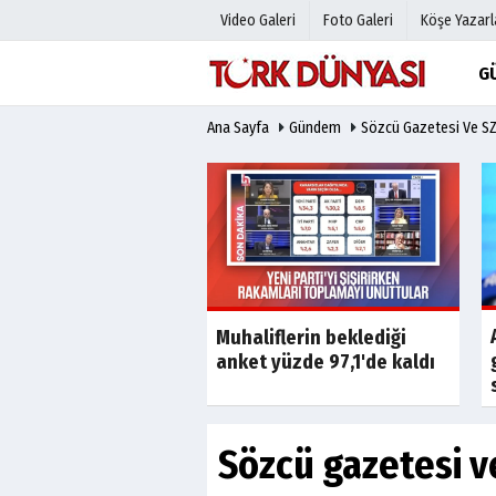
Video Galeri
Foto Galeri
Köşe Yazarl
G
Ana Sayfa
Gündem
Sözcü Gazetesi Ve SZ
Üye Paneli
Hava Duru
Haber Arşivi
Gazete Man
Gazete Arşivi
Anketler
Günün Haberleri
Biyografile
Son Dakika
Son Dakika
aki 165 milyonluk
Muhaliflerin beklediği
ün ardından dava
anket yüzde 97,1'de kaldı
Sözcü gazetesi v