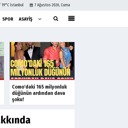
/ 19°C İstanbul
7 Ağustos 2026, Cuma
SPOR
ASAYIŞ
Künye
İletişim
Çerez Politikası
Gizlilik İlkeleri
a
Son Dakika
S
Muhaliflerin bekledi
Como'daki 165 milyonluk
anket yüzde 97,1'de 
düğünün ardından dava
şoku!
akkında