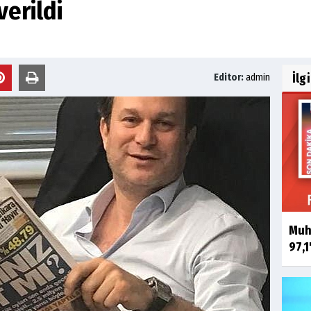
verildi
İlg
Editor:
admin
Muha
97,1