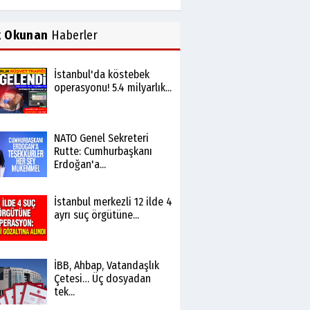
k Okunan
Haberler
İstanbul'da köstebek
operasyonu! 5.4 milyarlık...
NATO Genel Sekreteri
Rutte: Cumhurbaşkanı
Erdoğan'a...
İstanbul merkezli 12 ilde 4
ayrı suç örgütüne...
İBB, Ahbap, Vatandaşlık
Çetesi… Üç dosyadan
tek...