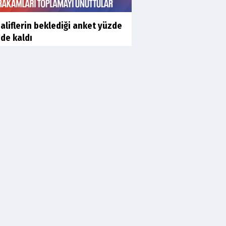
liflerin beklediği anket yüzde
'de kaldı
 Gürlek'ten 'internet
teciliği' için yasa...