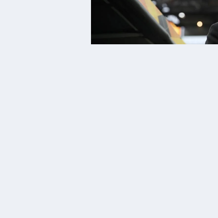
17 Ocak 2025 - 12:46 - Güncelleme: 17 Ocak 2
Kulüpten, Kamuoyu Aydınlatma Platfo
“Şirketimiz, Futbol A takım teknik di
görüşmelere başlamıştır.”