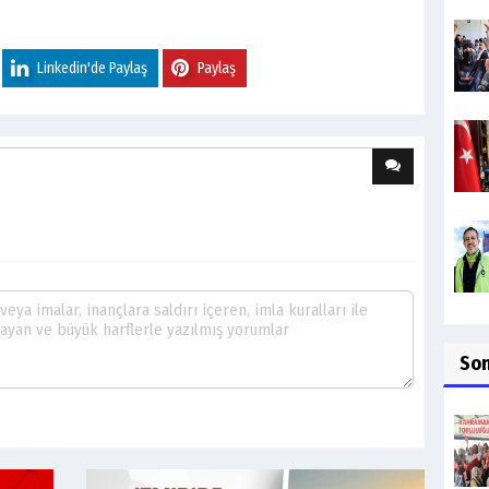
Linkedin'de Paylaş
Paylaş
So