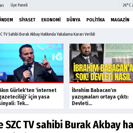
Üye Paneli
26°C 
arı
ÜNDEM
SIYASET
EKONOMI
DÜNYA
POLITIKA
MAGAZIN
C TV Sahibi Burak Akbay Hakkında Yakalama Kararı Verildi
mu
Köşe Yazarları
şetleri
Video Galeri
Foto Galeri
r
Etkinlikler
Son Dakik
Akın Gürlek'ten 'internet
İbrahim Babacan'ın
gazeteciliği' için yasa
yazışmaları ortaya çıktı:
sinyali: Tek...
Devleti...
e SZC TV sahibi Burak Akbay h