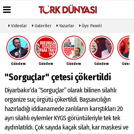
Videolar
Galeriler
Yazarlar
Üye Paneli
Üye Paneli
Hava
Köşe
Künye
Durumu
Yazarları
Haber
İletişim
Arşivi
Gazete
Video
Çerez
Manşetleri
Galeri
Gazete
Politikası
Gündem
Gündem
Gündem
Gündem
Günd
Arşivi
Anketler
Foto
Gizlilik
Galeri
Günün
Biyografiler
İlkeleri
"Sorguçlar" çetesi çökertildi
Haberleri
Etkinlikler
Diyarbakır’da “Sorguçlar” olarak bilinen silahlı
organize suç örgütü çökertildi. Başsavcılığın
hazırladığı iddianamede zanlıların karıştıkları 20
ayrı silahlı eylemler KYGS görüntüleriyle tek tek
aydınlatıldı. Çok sayıda kaçak silah, kar maskesi ve