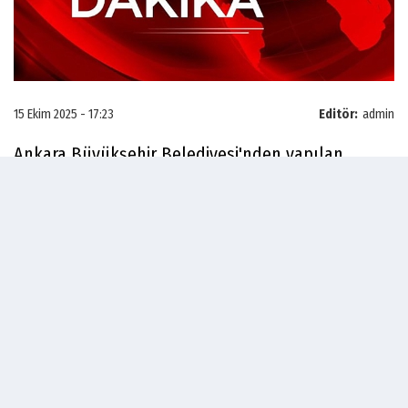
15 Ekim 2025 - 17:23
Editör:
admin
Ankara Büyükşehir Belediyesi'nden yapılan
açıklamada, önceki dönem Büyükşehir Belediye
Başkanı Melih Gökçek hakkında halka gerçeği
yansıtmayan bilgi yaydığı gerekçesiyle suç
duyurusunda bulunulacağı bildirildi.
Ankara Büyükeşhir Belediyesi'nden yapılan
açıklamada, şunlar kaydedildi:
"31 Ağustos tarihinde Kesikköprü Hattında