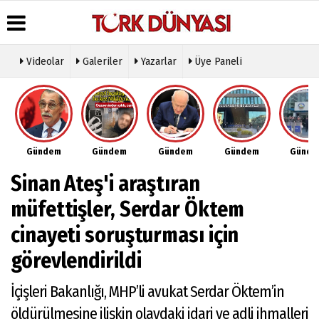
Videolar
Galeriler
Yazarlar
Üye Paneli
Üye Paneli
Hava
Köşe
Künye
Durumu
Yazarları
Haber
İletişim
Arşivi
Gazete
Video
Çerez
Manşetleri
Galeri
Gazete
Politikası
Gündem
Gündem
Gündem
Gündem
Günd
Arşivi
Anketler
Foto
Gizlilik
Galeri
Günün
Biyografiler
İlkeleri
Sinan Ateş'i araştıran
Haberleri
Etkinlikler
müfettişler, Serdar Öktem
cinayeti soruşturması için
görevlendirildi
İçişleri Bakanlığı, MHP’li avukat Serdar Öktem’in
öldürülmesine ilişkin olaydaki idari ve adli ihmalleri