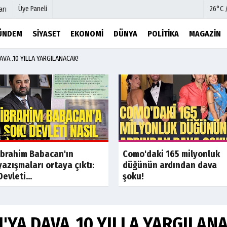
Üye Paneli
26°C 
arı
ÜNDEM
SIYASET
EKONOMI
DÜNYA
POLITIKA
MAGAZIN
AVA..10 YILLA YARGILANACAK!
mu
Köşe Yazarları
şetleri
Video Galeri
Foto Galeri
r
Etkinlikler
Son Dakika
Son Dakik
İbrahim Babacan'ın
Como'daki 165 milyonluk
yazışmaları ortaya çıktı:
düğünün ardından dava
Devleti...
şoku!
'YA DAVA..10 YILLA YARGILAN