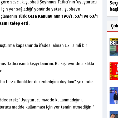
öre savcılık, şüpheli Şeyhmus Tatlıcı'nın 'uyuşturucu
Seç
 için yer sağladığı' yönünde yeterli şüpheye
başk
suçlamanın
Türk Ceza Kanunu'nun 190/1, 53/1 ve 63/1
sını talep etti.
Ço
uşturma kapsamında ifadesi alınan L.E. isimli bir
us Tatlıcı isimli kişiyi tanırım. Bu kişi evinde sıklıkla
er.
 bu tarz etkinlikler düzenlediğini duydum" şeklinde
reddederek; "Uyuşturucu madde kullanmadığını,
turucu madde kullanması için yer temin etmediğini"