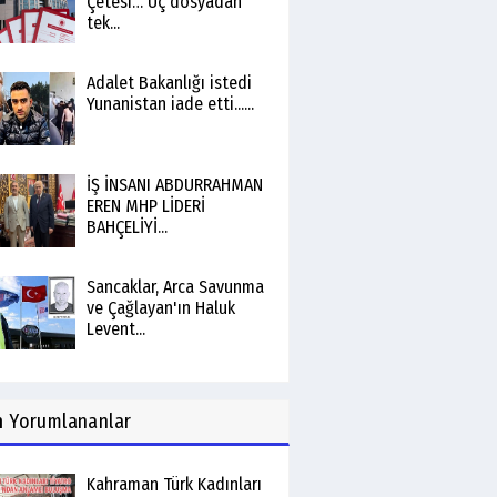
Çetesi… Üç dosyadan
tek...
Adalet Bakanlığı istedi
Yunanistan iade etti......
İŞ İNSANI ABDURRAHMAN
EREN MHP LİDERİ
BAHÇELİYİ...
Sancaklar, Arca Savunma
ve Çağlayan'ın Haluk
Levent...
n
Yorumlananlar
Kahraman Türk Kadınları