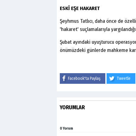
ESKİ EŞE HAKARET
Şeyhmus Tatlıcı, daha önce de özellik
'hakaret' suçlamalarıyla yargılandı
Şubat ayındaki uyuşturucu operasyonu
önümüzdeki günlerde mahkeme karşı
Facebook'ta Paylaş
Tweetle
YORUMLAR
0 Yorum