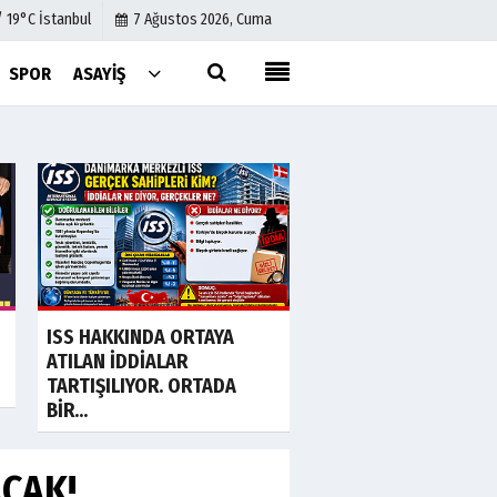
/ 19°C İstanbul
7 Ağustos 2026, Cuma
SPOR
ASAYIŞ
Künye
İletişim
Çerez Politikası
Gizlilik İlkeleri
a
Son Dakika
Akın Gürlek'ten 'int
ISS HAKKINDA ORTAYA
gazeteciliği' için ya
ATILAN İDDİALAR
sinyali: Tek...
TARTIŞILIYOR. ORTADA
BİR...
ACAK!