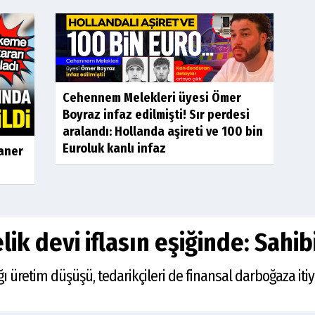
Cehennem Melekleri üyesi Ömer
Boyraz infaz edilmişti! Sır perdesi
aralandı: Hollanda aşireti ve 100 bin
Euroluk kanlı infaz
Caner
lik devi iflasın eşiğinde: Sahib
ı üretim düşüşü, tedarikçileri de finansal darboğaza itiy