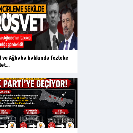
l ve Ağbaba hakkında fezleke
et...