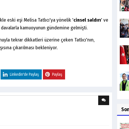
le eski eşi Melisa Tatlıcı'ya yönelik '
cinsel saldırı
' ve
ğı davalarla kamuoyunun gündemine gelmişti.
yla tekrar dikkatleri üzerine çeken Tatlıcı'nın,
sına çıkarılması bekleniyor.
Linkedin'de Paylaş
Paylaş
So