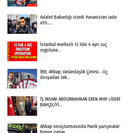
Adalet Bakanlığı istedi Yunanistan iade
etti......
İstanbul merkezli 12 ilde 4 ayrı suç
örgütüne...
İBB, Ahbap, Vatandaşlık Çetesi… Üç
dosyadan tek...
İŞ İNSANI ABDURRAHMAN EREN MHP LİDERİ
BAHÇELİYİ...
Ahbap soruşturmasında Panik yazışmalar:
Benim ismim...