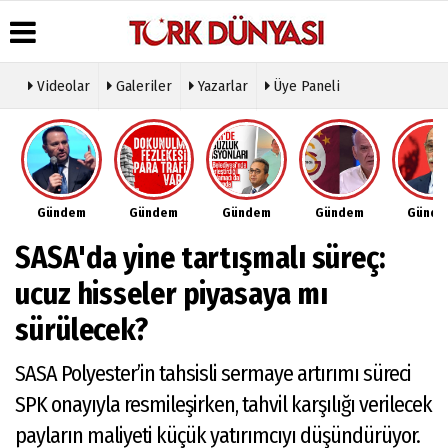
Videolar
Galeriler
Yazarlar
Üye Paneli
Üye Paneli
Hava
Köşe
Künye
Durumu
Yazarları
Haber
İletişim
Arşivi
Gazete
Video
Çerez
Manşetleri
Galeri
Gazete
Politikası
Gündem
Gündem
Gündem
Gündem
Günd
Arşivi
Anketler
Foto
Gizlilik
Galeri
Günün
Biyografiler
İlkeleri
SASA'da yine tartışmalı süreç:
Haberleri
Etkinlikler
ucuz hisseler piyasaya mı
sürülecek?
SASA Polyester’in tahsisli sermaye artırımı süreci
SPK onayıyla resmileşirken, tahvil karşılığı verilecek
payların maliyeti küçük yatırımcıyı düşündürüyor.